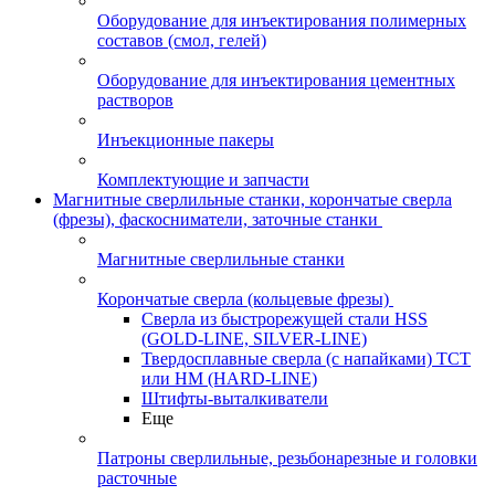
Оборудование для инъектирования полимерных
составов (смол, гелей)
Оборудование для инъектирования цементных
растворов
Инъекционные пакеры
Комплектующие и запчасти
Магнитные сверлильные станки, корончатые сверла
(фрезы), фаскосниматели, заточные станки
Магнитные сверлильные станки
Корончатые сверла (кольцевые фрезы)
Сверла из быстрорежущей стали HSS
(GOLD-LINE, SILVER-LINE)
Твердосплавные сверла (с напайками) ТСТ
или HM (HARD-LINE)
Штифты-выталкиватели
Еще
Патроны сверлильные, резьбонарезные и головки
расточные