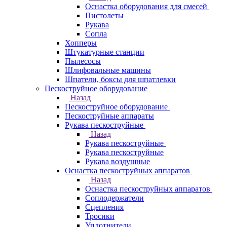
Оснастка оборудования для смесей
Пистолеты
Рукава
Сопла
Хопперы
Штукатурные станции
Пылесосы
Шлифовальные машины
Шпатели, боксы для шпатлевки
Пескоструйное оборудование
Назад
Пескоструйное оборудование
Пескоструйные аппараты
Рукава пескоструйные
Назад
Рукава пескоструйные
Рукава пескоструйные
Рукава воздушные
Оснастка пескоструйных аппаратов
Назад
Оснастка пескоструйных аппаратов
Соплодержатели
Сцепления
Тросики
Уплотнители