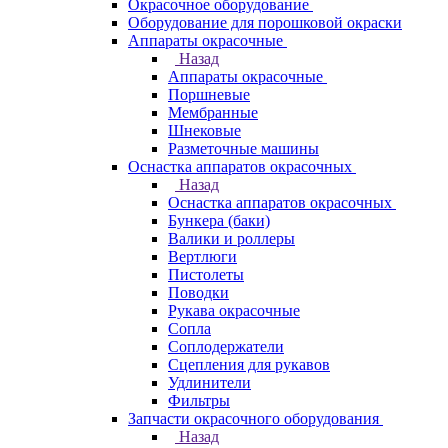
Окрасочное оборудование
Оборудование для порошковой окраски
Аппараты окрасочные
Назад
Аппараты окрасочные
Поршневые
Мембранные
Шнековые
Разметочные машины
Оснастка аппаратов окрасочных
Назад
Оснастка аппаратов окрасочных
Бункера (баки)
Валики и роллеры
Вертлюги
Пистолеты
Поводки
Рукава окрасочные
Сопла
Соплодержатели
Сцепления для рукавов
Удлинители
Фильтры
Запчасти окрасочного оборудования
Назад