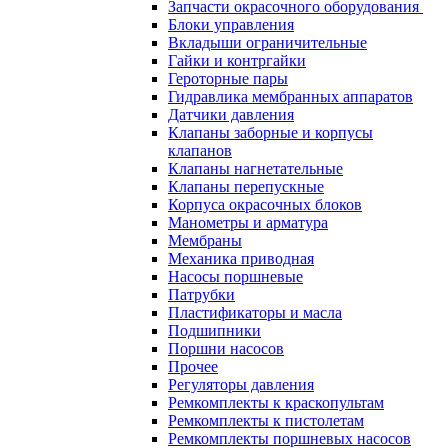
Запчасти окрасочного оборудования
Блоки управления
Вкладыши ограничительные
Гайки и контргайки
Героторные пары
Гидравлика мембранных аппаратов
Датчики давления
Клапаны заборные и корпусы
клапанов
Клапаны нагнетательные
Клапаны перепускные
Корпуса окрасочных блоков
Манометры и арматура
Мембраны
Механика приводная
Насосы поршневые
Патрубки
Пластификаторы и масла
Подшипники
Поршни насосов
Прочее
Регуляторы давления
Ремкомплекты к краскопультам
Ремкомплекты к пистолетам
Ремкомплекты поршневых насосов