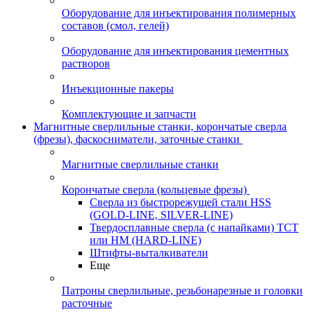
Оборудование для инъектирования полимерных
составов (смол, гелей)
Оборудование для инъектирования цементных
растворов
Инъекционные пакеры
Комплектующие и запчасти
Магнитные сверлильные станки, корончатые сверла
(фрезы), фаскосниматели, заточные станки
Магнитные сверлильные станки
Корончатые сверла (кольцевые фрезы)
Сверла из быстрорежущей стали HSS
(GOLD-LINE, SILVER-LINE)
Твердосплавные сверла (с напайками) ТСТ
или HM (HARD-LINE)
Штифты-выталкиватели
Еще
Патроны сверлильные, резьбонарезные и головки
расточные