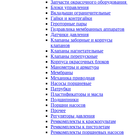
Запчасти окрасочного оборудования
Блоки управления
Вкладыши ограничительные
Гайки и контргайки
Героторные пары
Гидравлика мембранных аппаратов
Датчики давления
Клапаны заборные и корпусы
клапанов
Клапаны нагнетательные
Клапаны перепускные
Корпуса окрасочных блоков
Манометры и арматура
Мембраны
Механика приводная
Насосы поршневые
Патрубки
Пластификаторы и масла
Подшипники
Поршни насосов
Прочее
Регуляторы давления
Ремкомплекты к краскопультам
Ремкомплекты к пистолетам
Ремкомплекты поршневых насосов