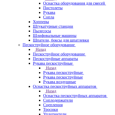
Оснастка оборудования для смесей
Пистолеты
Рукава
Сопла
Хопперы
Штукатурные станции
Пылесосы
Шлифовальные машины
Шпатели, боксы для шпатлевки
Пескоструйное оборудование
Назад
Пескоструйное оборудование
Пескоструйные аппараты
Рукава пескоструйные
Назад
Рукава пескоструйные
Рукава пескоструйные
Рукава воздушные
Оснастка пескоструйных аппаратов
Назад
Оснастка пескоструйных аппаратов
Соплодержатели
Сцепления
Тросики
Уплотнители