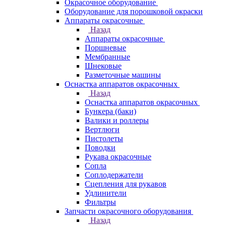
Окрасочное оборудование
Оборудование для порошковой окраски
Аппараты окрасочные
Назад
Аппараты окрасочные
Поршневые
Мембранные
Шнековые
Разметочные машины
Оснастка аппаратов окрасочных
Назад
Оснастка аппаратов окрасочных
Бункера (баки)
Валики и роллеры
Вертлюги
Пистолеты
Поводки
Рукава окрасочные
Сопла
Соплодержатели
Сцепления для рукавов
Удлинители
Фильтры
Запчасти окрасочного оборудования
Назад