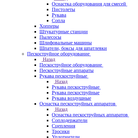
Оснастка оборудования для смесей
Пистолеты
Рукава
Сопла
Хопперы
Штукатурные станции
Пылесосы
Шлифовальные машины
Шпатели, боксы для шпатлевки
Пескоструйное оборудование
Назад
Пескоструйное оборудование
Пескоструйные аппараты
Рукава пескоструйные
Назад
Рукава пескоструйные
Рукава пескоструйные
Рукава воздушные
Оснастка пескоструйных аппаратов
Назад
Оснастка пескоструйных аппаратов
Соплодержатели
Сцепления
Тросики
Уплотнители