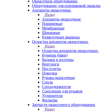
Окрасочное оборудование
Оборудование для порошковой окраски
Аппараты окрасочные
Назад
Аппараты окрасочные
Поршневые
Мембранные
Шнековые
Разметочные машины
Оснастка аппаратов окрасочных
Назад
Оснастка аппаратов окрасочных
Бункера (баки)
Валики и роллеры
Вертлюги
Пистолеты
Поводки
Рукава окрасочные
Сопла
Соплодержатели
Сцепления для рукавов
Удлинители
Фильтры
Запчасти окрасочного оборудования
Назад