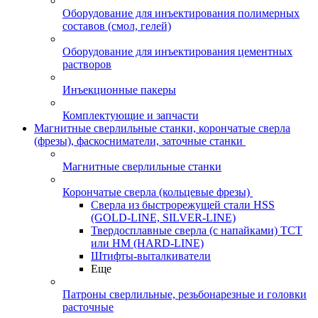
Оборудование для инъектирования полимерных
составов (смол, гелей)
Оборудование для инъектирования цементных
растворов
Инъекционные пакеры
Комплектующие и запчасти
Магнитные сверлильные станки, корончатые сверла
(фрезы), фаскосниматели, заточные станки
Магнитные сверлильные станки
Корончатые сверла (кольцевые фрезы)
Сверла из быстрорежущей стали HSS
(GOLD-LINE, SILVER-LINE)
Твердосплавные сверла (с напайками) ТСТ
или HM (HARD-LINE)
Штифты-выталкиватели
Еще
Патроны сверлильные, резьбонарезные и головки
расточные