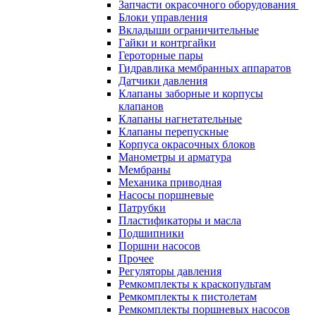
Запчасти окрасочного оборудования
Блоки управления
Вкладыши ограничительные
Гайки и контргайки
Героторные пары
Гидравлика мембранных аппаратов
Датчики давления
Клапаны заборные и корпусы
клапанов
Клапаны нагнетательные
Клапаны перепускные
Корпуса окрасочных блоков
Манометры и арматура
Мембраны
Механика приводная
Насосы поршневые
Патрубки
Пластификаторы и масла
Подшипники
Поршни насосов
Прочее
Регуляторы давления
Ремкомплекты к краскопультам
Ремкомплекты к пистолетам
Ремкомплекты поршневых насосов