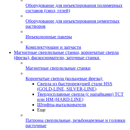
Оборудование для инъектирования полимерных
составов (смол, гелей)
Оборудование для инъектирования цементных
растворов
Инъекционные пакеры
Комплектующие и запчасти
Магнитные сверлильные станки, корончатые сверла
(фрезы), фаскосниматели, заточные станки
Магнитные сверлильные станки
Корончатые сверла (кольцевые фрезы)
Сверла из быстрорежущей стали HSS
(GOLD-LINE, SILVER-LINE)
Твердосплавные сверла (с напайками) ТСТ
или HM (HARD-LINE)
Штифты-выталкиватели
Еще
Патроны сверлильные, резьбонарезные и головки
расточные