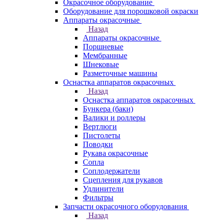
Окрасочное оборудование
Оборудование для порошковой окраски
Аппараты окрасочные
Назад
Аппараты окрасочные
Поршневые
Мембранные
Шнековые
Разметочные машины
Оснастка аппаратов окрасочных
Назад
Оснастка аппаратов окрасочных
Бункера (баки)
Валики и роллеры
Вертлюги
Пистолеты
Поводки
Рукава окрасочные
Сопла
Соплодержатели
Сцепления для рукавов
Удлинители
Фильтры
Запчасти окрасочного оборудования
Назад