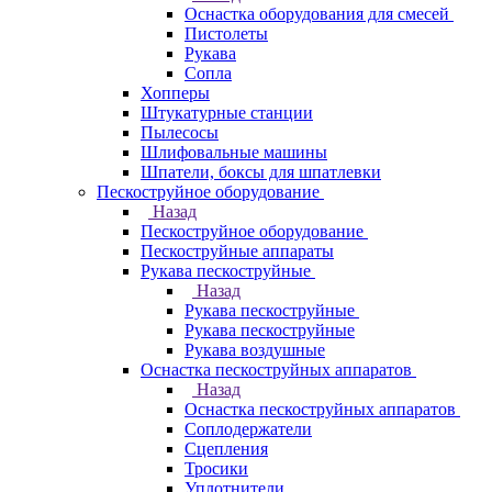
Оснастка оборудования для смесей
Пистолеты
Рукава
Сопла
Хопперы
Штукатурные станции
Пылесосы
Шлифовальные машины
Шпатели, боксы для шпатлевки
Пескоструйное оборудование
Назад
Пескоструйное оборудование
Пескоструйные аппараты
Рукава пескоструйные
Назад
Рукава пескоструйные
Рукава пескоструйные
Рукава воздушные
Оснастка пескоструйных аппаратов
Назад
Оснастка пескоструйных аппаратов
Соплодержатели
Сцепления
Тросики
Уплотнители