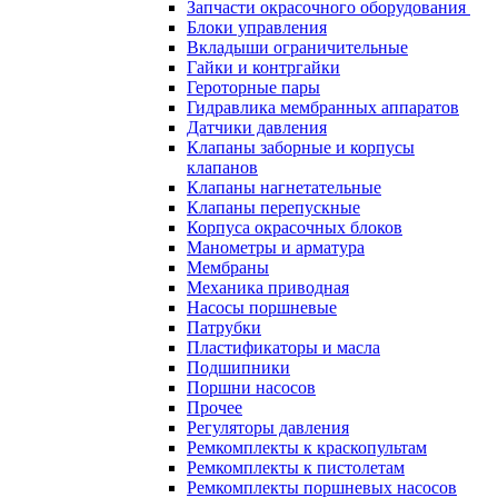
Запчасти окрасочного оборудования
Блоки управления
Вкладыши ограничительные
Гайки и контргайки
Героторные пары
Гидравлика мембранных аппаратов
Датчики давления
Клапаны заборные и корпусы
клапанов
Клапаны нагнетательные
Клапаны перепускные
Корпуса окрасочных блоков
Манометры и арматура
Мембраны
Механика приводная
Насосы поршневые
Патрубки
Пластификаторы и масла
Подшипники
Поршни насосов
Прочее
Регуляторы давления
Ремкомплекты к краскопультам
Ремкомплекты к пистолетам
Ремкомплекты поршневых насосов