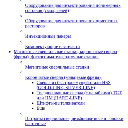
Оборудование для инъектирования полимерных
составов (смол, гелей)
Оборудование для инъектирования цементных
растворов
Инъекционные пакеры
Комплектующие и запчасти
Магнитные сверлильные станки, корончатые сверла
(фрезы), фаскосниматели, заточные станки
Магнитные сверлильные станки
Корончатые сверла (кольцевые фрезы)
Сверла из быстрорежущей стали HSS
(GOLD-LINE, SILVER-LINE)
Твердосплавные сверла (с напайками) ТСТ
или HM (HARD-LINE)
Штифты-выталкиватели
Еще
Патроны сверлильные, резьбонарезные и головки
расточные