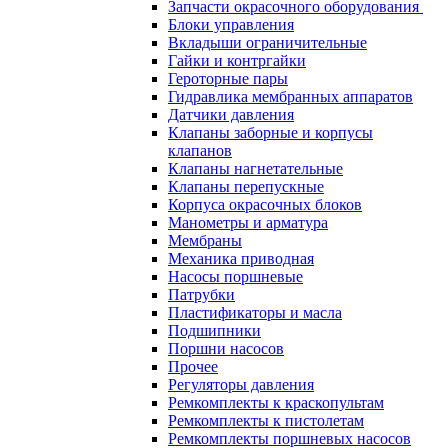
Запчасти окрасочного оборудования
Блоки управления
Вкладыши ограничительные
Гайки и контргайки
Героторные пары
Гидравлика мембранных аппаратов
Датчики давления
Клапаны заборные и корпусы
клапанов
Клапаны нагнетательные
Клапаны перепускные
Корпуса окрасочных блоков
Манометры и арматура
Мембраны
Механика приводная
Насосы поршневые
Патрубки
Пластификаторы и масла
Подшипники
Поршни насосов
Прочее
Регуляторы давления
Ремкомплекты к краскопультам
Ремкомплекты к пистолетам
Ремкомплекты поршневых насосов