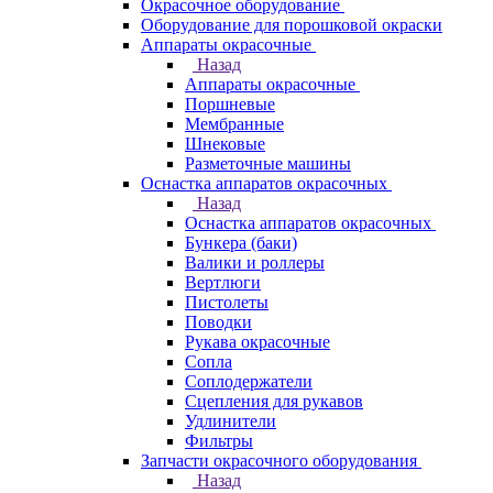
Окрасочное оборудование
Оборудование для порошковой окраски
Аппараты окрасочные
Назад
Аппараты окрасочные
Поршневые
Мембранные
Шнековые
Разметочные машины
Оснастка аппаратов окрасочных
Назад
Оснастка аппаратов окрасочных
Бункера (баки)
Валики и роллеры
Вертлюги
Пистолеты
Поводки
Рукава окрасочные
Сопла
Соплодержатели
Сцепления для рукавов
Удлинители
Фильтры
Запчасти окрасочного оборудования
Назад