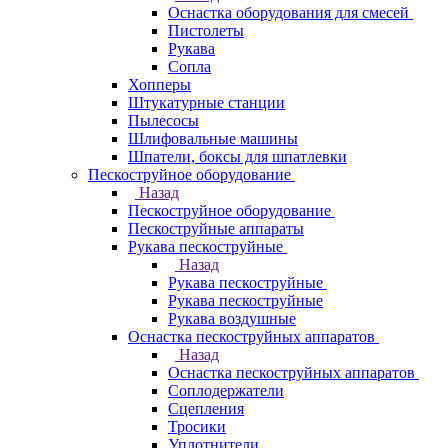
Оснастка оборудования для смесей
Пистолеты
Рукава
Сопла
Хопперы
Штукатурные станции
Пылесосы
Шлифовальные машины
Шпатели, боксы для шпатлевки
Пескоструйное оборудование
Назад
Пескоструйное оборудование
Пескоструйные аппараты
Рукава пескоструйные
Назад
Рукава пескоструйные
Рукава пескоструйные
Рукава воздушные
Оснастка пескоструйных аппаратов
Назад
Оснастка пескоструйных аппаратов
Соплодержатели
Сцепления
Тросики
Уплотнители