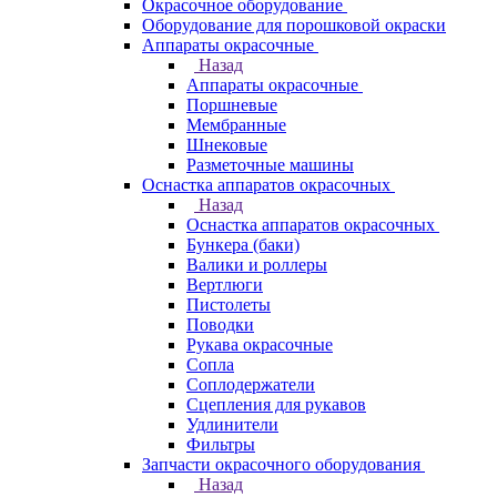
Окрасочное оборудование
Оборудование для порошковой окраски
Аппараты окрасочные
Назад
Аппараты окрасочные
Поршневые
Мембранные
Шнековые
Разметочные машины
Оснастка аппаратов окрасочных
Назад
Оснастка аппаратов окрасочных
Бункера (баки)
Валики и роллеры
Вертлюги
Пистолеты
Поводки
Рукава окрасочные
Сопла
Соплодержатели
Сцепления для рукавов
Удлинители
Фильтры
Запчасти окрасочного оборудования
Назад