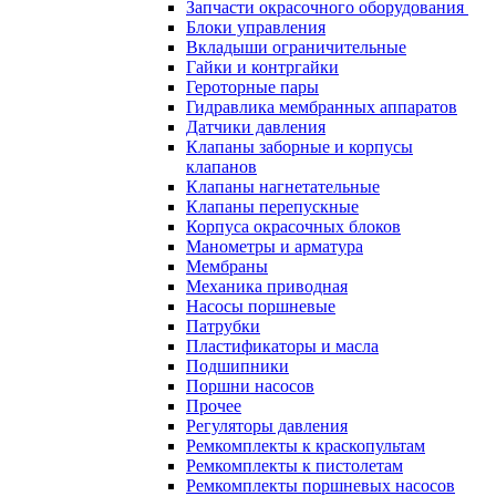
Запчасти окрасочного оборудования
Блоки управления
Вкладыши ограничительные
Гайки и контргайки
Героторные пары
Гидравлика мембранных аппаратов
Датчики давления
Клапаны заборные и корпусы
клапанов
Клапаны нагнетательные
Клапаны перепускные
Корпуса окрасочных блоков
Манометры и арматура
Мембраны
Механика приводная
Насосы поршневые
Патрубки
Пластификаторы и масла
Подшипники
Поршни насосов
Прочее
Регуляторы давления
Ремкомплекты к краскопультам
Ремкомплекты к пистолетам
Ремкомплекты поршневых насосов