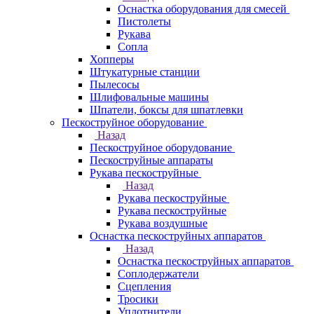
Оснастка оборудования для смесей
Пистолеты
Рукава
Сопла
Хопперы
Штукатурные станции
Пылесосы
Шлифовальные машины
Шпатели, боксы для шпатлевки
Пескоструйное оборудование
Назад
Пескоструйное оборудование
Пескоструйные аппараты
Рукава пескоструйные
Назад
Рукава пескоструйные
Рукава пескоструйные
Рукава воздушные
Оснастка пескоструйных аппаратов
Назад
Оснастка пескоструйных аппаратов
Соплодержатели
Сцепления
Тросики
Уплотнители