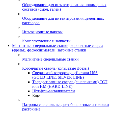
Оборудование для инъектирования полимерных
составов (смол, гелей)
Оборудование для инъектирования цементных
растворов
Инъекционные пакеры
Комплектующие и запчасти
Магнитные сверлильные станки, корончатые сверла
(фрезы), фаскосниматели, заточные станки
Магнитные сверлильные станки
Корончатые сверла (кольцевые фрезы)
Сверла из быстрорежущей стали HSS
(GOLD-LINE, SILVER-LINE)
Твердосплавные сверла (с напайками) ТСТ
или HM (HARD-LINE)
Штифты-выталкиватели
Еще
Патроны сверлильные, резьбонарезные и головки
расточные