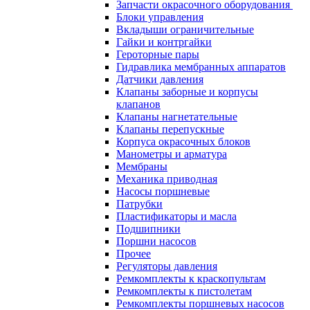
Запчасти окрасочного оборудования
Блоки управления
Вкладыши ограничительные
Гайки и контргайки
Героторные пары
Гидравлика мембранных аппаратов
Датчики давления
Клапаны заборные и корпусы
клапанов
Клапаны нагнетательные
Клапаны перепускные
Корпуса окрасочных блоков
Манометры и арматура
Мембраны
Механика приводная
Насосы поршневые
Патрубки
Пластификаторы и масла
Подшипники
Поршни насосов
Прочее
Регуляторы давления
Ремкомплекты к краскопультам
Ремкомплекты к пистолетам
Ремкомплекты поршневых насосов