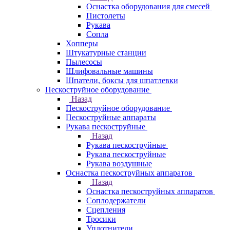
Оснастка оборудования для смесей
Пистолеты
Рукава
Сопла
Хопперы
Штукатурные станции
Пылесосы
Шлифовальные машины
Шпатели, боксы для шпатлевки
Пескоструйное оборудование
Назад
Пескоструйное оборудование
Пескоструйные аппараты
Рукава пескоструйные
Назад
Рукава пескоструйные
Рукава пескоструйные
Рукава воздушные
Оснастка пескоструйных аппаратов
Назад
Оснастка пескоструйных аппаратов
Соплодержатели
Сцепления
Тросики
Уплотнители