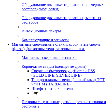
Оборудование для инъектирования полимерных
составов (смол, гелей)
Оборудование для инъектирования цементных
растворов
Инъекционные пакеры
Комплектующие и запчасти
Магнитные сверлильные станки, корончатые сверла
(фрезы), фаскосниматели, заточные станки
Магнитные сверлильные станки
Корончатые сверла (кольцевые фрезы)
Сверла из быстрорежущей стали HSS
(GOLD-LINE, SILVER-LINE)
Твердосплавные сверла (с напайками) ТСТ
или HM (HARD-LINE)
Штифты-выталкиватели
Еще
Патроны сверлильные, резьбонарезные и головки
расточные