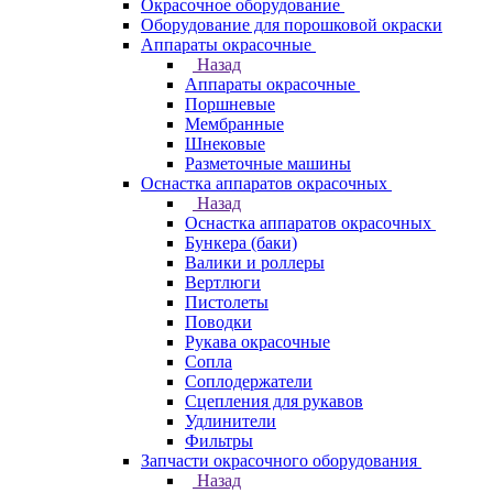
Окрасочное оборудование
Оборудование для порошковой окраски
Аппараты окрасочные
Назад
Аппараты окрасочные
Поршневые
Мембранные
Шнековые
Разметочные машины
Оснастка аппаратов окрасочных
Назад
Оснастка аппаратов окрасочных
Бункера (баки)
Валики и роллеры
Вертлюги
Пистолеты
Поводки
Рукава окрасочные
Сопла
Соплодержатели
Сцепления для рукавов
Удлинители
Фильтры
Запчасти окрасочного оборудования
Назад