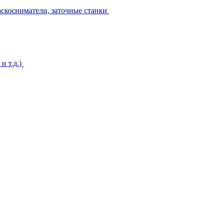
аскосниматели, заточные станки
и т.д.)