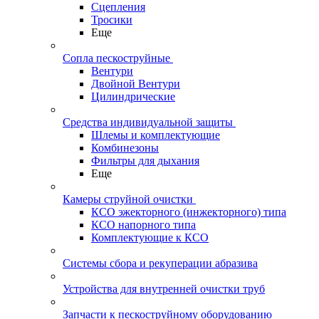
Сцепления
Тросики
Еще
Сопла пескоструйные
Вентури
Двойной Вентури
Цилиндрические
Средства индивидуальной защиты
Шлемы и комплектующие
Комбинезоны
Фильтры для дыхания
Еще
Камеры струйной очистки
КСО эжекторного (инжекторного) типа
КСО напорного типа
Комплектующие к КСО
Системы сбора и рекуперации абразива
Устройства для внутренней очистки труб
Запчасти к пескоструйному оборудованию