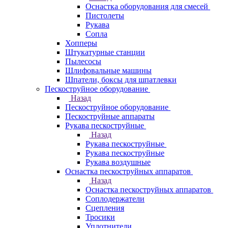
Оснастка оборудования для смесей
Пистолеты
Рукава
Сопла
Хопперы
Штукатурные станции
Пылесосы
Шлифовальные машины
Шпатели, боксы для шпатлевки
Пескоструйное оборудование
Назад
Пескоструйное оборудование
Пескоструйные аппараты
Рукава пескоструйные
Назад
Рукава пескоструйные
Рукава пескоструйные
Рукава воздушные
Оснастка пескоструйных аппаратов
Назад
Оснастка пескоструйных аппаратов
Соплодержатели
Сцепления
Тросики
Уплотнители