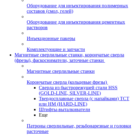
Оборудование для инъектирования полимерных
составов (смол, гелей)
Оборудование для инъектирования цементных
растворов
Инъекционные пакеры
Комплектующие и запчасти
Магнитные сверлильные станки, корончатые сверла
(фрезы), фаскосниматели, заточные станки
Магнитные сверлильные станки
Корончатые сверла (кольцевые фрезы)
Сверла из быстрорежущей стали HSS
(GOLD-LINE, SILVER-LINE)
Твердосплавные сверла (с напайками) ТСТ
или HM (HARD-LINE)
Штифты-выталкиватели
Еще
Патроны сверлильные, резьбонарезные и головки
расточные