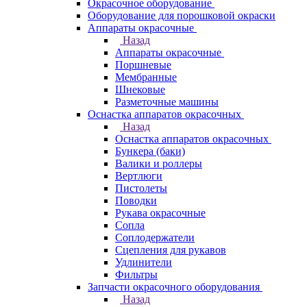
Окрасочное оборудование
Оборудование для порошковой окраски
Аппараты окрасочные
Назад
Аппараты окрасочные
Поршневые
Мембранные
Шнековые
Разметочные машины
Оснастка аппаратов окрасочных
Назад
Оснастка аппаратов окрасочных
Бункера (баки)
Валики и роллеры
Вертлюги
Пистолеты
Поводки
Рукава окрасочные
Сопла
Соплодержатели
Сцепления для рукавов
Удлинители
Фильтры
Запчасти окрасочного оборудования
Назад