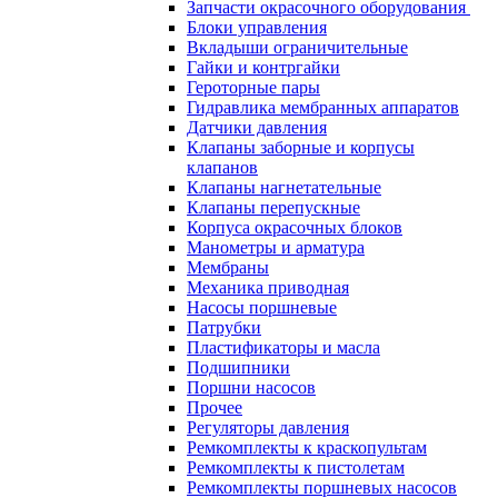
Запчасти окрасочного оборудования
Блоки управления
Вкладыши ограничительные
Гайки и контргайки
Героторные пары
Гидравлика мембранных аппаратов
Датчики давления
Клапаны заборные и корпусы
клапанов
Клапаны нагнетательные
Клапаны перепускные
Корпуса окрасочных блоков
Манометры и арматура
Мембраны
Механика приводная
Насосы поршневые
Патрубки
Пластификаторы и масла
Подшипники
Поршни насосов
Прочее
Регуляторы давления
Ремкомплекты к краскопультам
Ремкомплекты к пистолетам
Ремкомплекты поршневых насосов