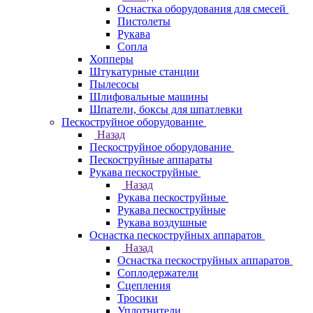
Оснастка оборудования для смесей
Пистолеты
Рукава
Сопла
Хопперы
Штукатурные станции
Пылесосы
Шлифовальные машины
Шпатели, боксы для шпатлевки
Пескоструйное оборудование
Назад
Пескоструйное оборудование
Пескоструйные аппараты
Рукава пескоструйные
Назад
Рукава пескоструйные
Рукава пескоструйные
Рукава воздушные
Оснастка пескоструйных аппаратов
Назад
Оснастка пескоструйных аппаратов
Соплодержатели
Сцепления
Тросики
Уплотнители