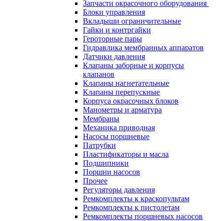
Запчасти окрасочного оборудования
Блоки управления
Вкладыши ограничительные
Гайки и контргайки
Героторные пары
Гидравлика мембранных аппаратов
Датчики давления
Клапаны заборные и корпусы
клапанов
Клапаны нагнетательные
Клапаны перепускные
Корпуса окрасочных блоков
Манометры и арматура
Мембраны
Механика приводная
Насосы поршневые
Патрубки
Пластификаторы и масла
Подшипники
Поршни насосов
Прочее
Регуляторы давления
Ремкомплекты к краскопультам
Ремкомплекты к пистолетам
Ремкомплекты поршневых насосов