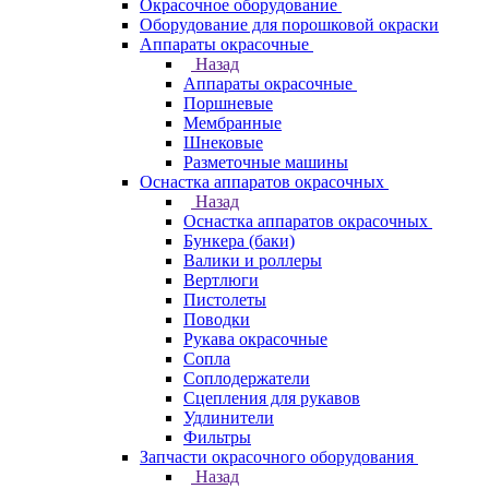
Окрасочное оборудование
Оборудование для порошковой окраски
Аппараты окрасочные
Назад
Аппараты окрасочные
Поршневые
Мембранные
Шнековые
Разметочные машины
Оснастка аппаратов окрасочных
Назад
Оснастка аппаратов окрасочных
Бункера (баки)
Валики и роллеры
Вертлюги
Пистолеты
Поводки
Рукава окрасочные
Сопла
Соплодержатели
Сцепления для рукавов
Удлинители
Фильтры
Запчасти окрасочного оборудования
Назад