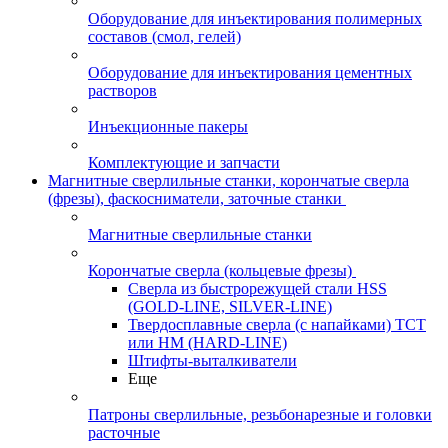
Оборудование для инъектирования полимерных
составов (смол, гелей)
Оборудование для инъектирования цементных
растворов
Инъекционные пакеры
Комплектующие и запчасти
Магнитные сверлильные станки, корончатые сверла
(фрезы), фаскосниматели, заточные станки
Магнитные сверлильные станки
Корончатые сверла (кольцевые фрезы)
Сверла из быстрорежущей стали HSS
(GOLD-LINE, SILVER-LINE)
Твердосплавные сверла (с напайками) ТСТ
или HM (HARD-LINE)
Штифты-выталкиватели
Еще
Патроны сверлильные, резьбонарезные и головки
расточные