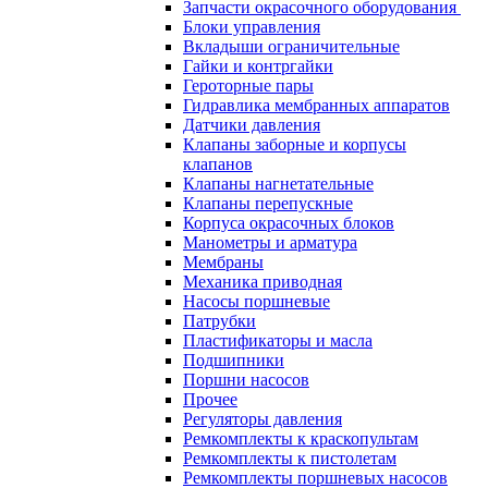
Запчасти окрасочного оборудования
Блоки управления
Вкладыши ограничительные
Гайки и контргайки
Героторные пары
Гидравлика мембранных аппаратов
Датчики давления
Клапаны заборные и корпусы
клапанов
Клапаны нагнетательные
Клапаны перепускные
Корпуса окрасочных блоков
Манометры и арматура
Мембраны
Механика приводная
Насосы поршневые
Патрубки
Пластификаторы и масла
Подшипники
Поршни насосов
Прочее
Регуляторы давления
Ремкомплекты к краскопультам
Ремкомплекты к пистолетам
Ремкомплекты поршневых насосов