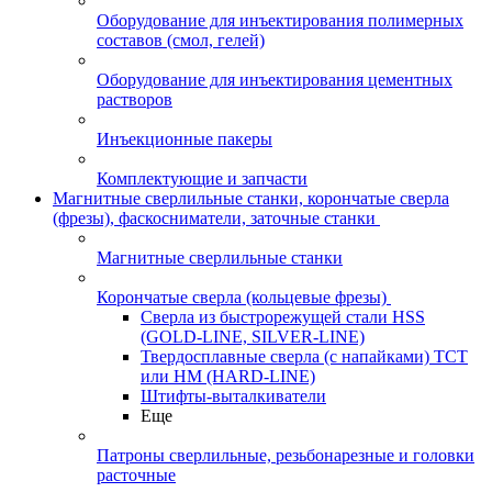
Оборудование для инъектирования полимерных
составов (смол, гелей)
Оборудование для инъектирования цементных
растворов
Инъекционные пакеры
Комплектующие и запчасти
Магнитные сверлильные станки, корончатые сверла
(фрезы), фаскосниматели, заточные станки
Магнитные сверлильные станки
Корончатые сверла (кольцевые фрезы)
Сверла из быстрорежущей стали HSS
(GOLD-LINE, SILVER-LINE)
Твердосплавные сверла (с напайками) ТСТ
или HM (HARD-LINE)
Штифты-выталкиватели
Еще
Патроны сверлильные, резьбонарезные и головки
расточные