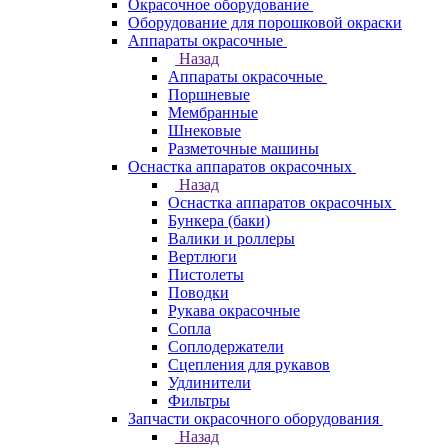
Окрасочное оборудование
Оборудование для порошковой окраски
Аппараты окрасочные
Назад
Аппараты окрасочные
Поршневые
Мембранные
Шнековые
Разметочные машины
Оснастка аппаратов окрасочных
Назад
Оснастка аппаратов окрасочных
Бункера (баки)
Валики и роллеры
Вертлюги
Пистолеты
Поводки
Рукава окрасочные
Сопла
Соплодержатели
Сцепления для рукавов
Удлинители
Фильтры
Запчасти окрасочного оборудования
Назад