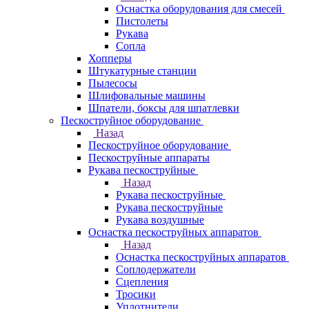
Оснастка оборудования для смесей
Пистолеты
Рукава
Сопла
Хопперы
Штукатурные станции
Пылесосы
Шлифовальные машины
Шпатели, боксы для шпатлевки
Пескоструйное оборудование
Назад
Пескоструйное оборудование
Пескоструйные аппараты
Рукава пескоструйные
Назад
Рукава пескоструйные
Рукава пескоструйные
Рукава воздушные
Оснастка пескоструйных аппаратов
Назад
Оснастка пескоструйных аппаратов
Соплодержатели
Сцепления
Тросики
Уплотнители