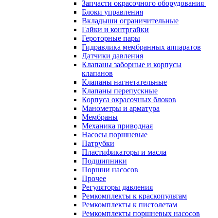
Запчасти окрасочного оборудования
Блоки управления
Вкладыши ограничительные
Гайки и контргайки
Героторные пары
Гидравлика мембранных аппаратов
Датчики давления
Клапаны заборные и корпусы
клапанов
Клапаны нагнетательные
Клапаны перепускные
Корпуса окрасочных блоков
Манометры и арматура
Мембраны
Механика приводная
Насосы поршневые
Патрубки
Пластификаторы и масла
Подшипники
Поршни насосов
Прочее
Регуляторы давления
Ремкомплекты к краскопультам
Ремкомплекты к пистолетам
Ремкомплекты поршневых насосов