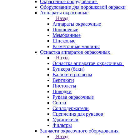
Окрасочное оборудование
Оборудование для порошковой окраски
Аппараты окрасочные
Назад
Аппараты окрасочные
Поршневые
Мембранные
Шнековые
Разметочные машины
Оснастка аппаратов окрасочных
Назад
Оснастка аппаратов окрасочных
Бункера (баки)
Валики и роллеры
Вертлюги
Пистолеты
Поводки
Рукава окрасочные
Сопла
Соплодержатели
Сцепления для рукавов
Удлинители
Фильтры
Запчасти окрасочного оборудования
Назад