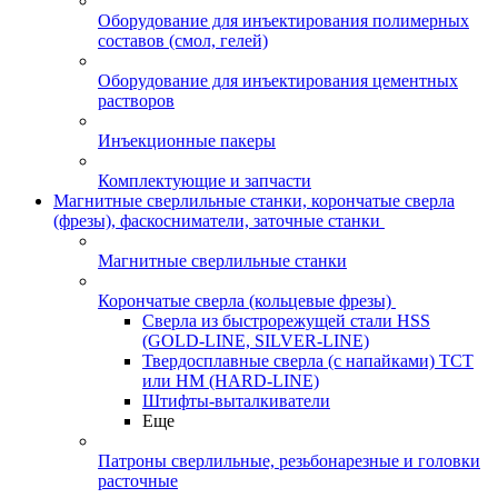
Оборудование для инъектирования полимерных
составов (смол, гелей)
Оборудование для инъектирования цементных
растворов
Инъекционные пакеры
Комплектующие и запчасти
Магнитные сверлильные станки, корончатые сверла
(фрезы), фаскосниматели, заточные станки
Магнитные сверлильные станки
Корончатые сверла (кольцевые фрезы)
Сверла из быстрорежущей стали HSS
(GOLD-LINE, SILVER-LINE)
Твердосплавные сверла (с напайками) ТСТ
или HM (HARD-LINE)
Штифты-выталкиватели
Еще
Патроны сверлильные, резьбонарезные и головки
расточные