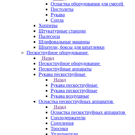
Оснастка оборудования для смесей
Пистолеты
Рукава
Сопла
Хопперы
Штукатурные станции
Пылесосы
Шлифовальные машины
Шпатели, боксы для шпатлевки
Пескоструйное оборудование
Назад
Пескоструйное оборудование
Пескоструйные аппараты
Рукава пескоструйные
Назад
Рукава пескоструйные
Рукава пескоструйные
Рукава воздушные
Оснастка пескоструйных аппаратов
Назад
Оснастка пескоструйных аппаратов
Соплодержатели
Сцепления
Тросики
Уплотнители