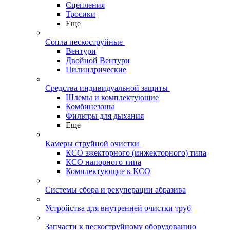
Сцепления
Тросики
Еще
Сопла пескоструйные
Вентури
Двойной Вентури
Цилиндрические
Средства индивидуальной защиты
Шлемы и комплектующие
Комбинезоны
Фильтры для дыхания
Еще
Камеры струйной очистки
КСО эжекторного (инжекторного) типа
КСО напорного типа
Комплектующие к КСО
Системы сбора и рекуперации абразива
Устройства для внутренней очистки труб
Запчасти к пескоструйному оборудованию