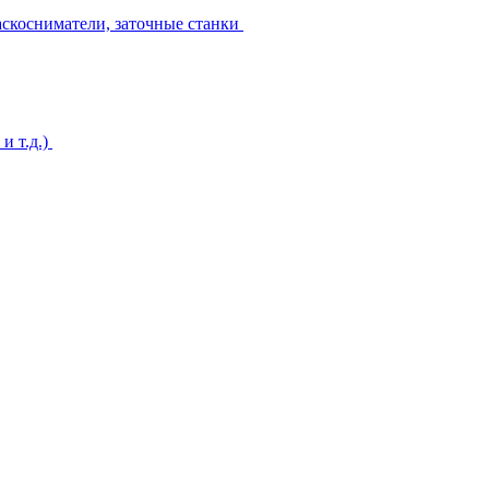
аскосниматели, заточные станки
и т.д.)