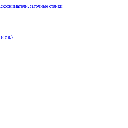
аскосниматели, заточные станки
и т.д.)