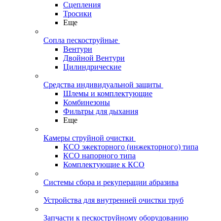
Сцепления
Тросики
Еще
Сопла пескоструйные
Вентури
Двойной Вентури
Цилиндрические
Средства индивидуальной защиты
Шлемы и комплектующие
Комбинезоны
Фильтры для дыхания
Еще
Камеры струйной очистки
КСО эжекторного (инжекторного) типа
КСО напорного типа
Комплектующие к КСО
Системы сбора и рекуперации абразива
Устройства для внутренней очистки труб
Запчасти к пескоструйному оборудованию