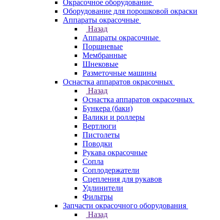
Окрасочное оборудование
Оборудование для порошковой окраски
Аппараты окрасочные
Назад
Аппараты окрасочные
Поршневые
Мембранные
Шнековые
Разметочные машины
Оснастка аппаратов окрасочных
Назад
Оснастка аппаратов окрасочных
Бункера (баки)
Валики и роллеры
Вертлюги
Пистолеты
Поводки
Рукава окрасочные
Сопла
Соплодержатели
Сцепления для рукавов
Удлинители
Фильтры
Запчасти окрасочного оборудования
Назад