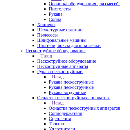
Оснастка оборудования для смесей
Пистолеты
Рукава
Сопла
Хопперы
Штукатурные станции
Пылесосы
Шлифовальные машины
Шпатели, боксы для шпатлевки
Пескоструйное оборудование
Назад
Пескоструйное оборудование
Пескоструйные аппараты
Рукава пескоструйные
Назад
Рукава пескоструйные
Рукава пескоструйные
Рукава воздушные
Оснастка пескоструйных аппаратов
Назад
Оснастка пескоструйных аппаратов
Соплодержатели
Сцепления
Тросики
Уплотнители