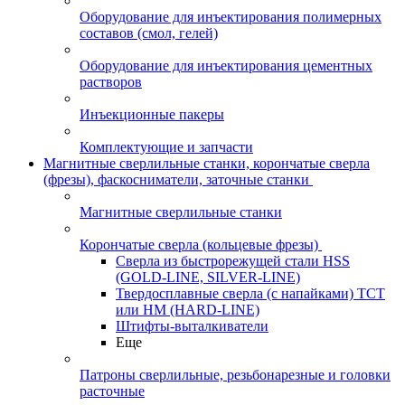
Оборудование для инъектирования полимерных
составов (смол, гелей)
Оборудование для инъектирования цементных
растворов
Инъекционные пакеры
Комплектующие и запчасти
Магнитные сверлильные станки, корончатые сверла
(фрезы), фаскосниматели, заточные станки
Магнитные сверлильные станки
Корончатые сверла (кольцевые фрезы)
Сверла из быстрорежущей стали HSS
(GOLD-LINE, SILVER-LINE)
Твердосплавные сверла (с напайками) ТСТ
или HM (HARD-LINE)
Штифты-выталкиватели
Еще
Патроны сверлильные, резьбонарезные и головки
расточные