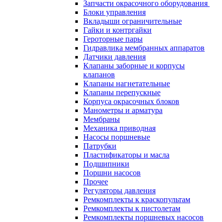
Запчасти окрасочного оборудования
Блоки управления
Вкладыши ограничительные
Гайки и контргайки
Героторные пары
Гидравлика мембранных аппаратов
Датчики давления
Клапаны заборные и корпусы
клапанов
Клапаны нагнетательные
Клапаны перепускные
Корпуса окрасочных блоков
Манометры и арматура
Мембраны
Механика приводная
Насосы поршневые
Патрубки
Пластификаторы и масла
Подшипники
Поршни насосов
Прочее
Регуляторы давления
Ремкомплекты к краскопультам
Ремкомплекты к пистолетам
Ремкомплекты поршневых насосов