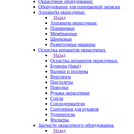
Окрасочное оборудование
Оборудование для порошковой окраски
Аппараты окрасочные
Назад
Аппараты окрасочные
Поршневые
Мембранные
Шнековые
Разметочные машины
Оснастка аппаратов окрасочных
Назад
Оснастка аппаратов окрасочных
Бункера (баки)
Валики и роллеры
Вертлюги
Пистолеты
Поводки
Рукава окрасочные
Сопла
Соплодержатели
Сцепления для рукавов
Удлинители
Фильтры
Запчасти окрасочного оборудования
Назад