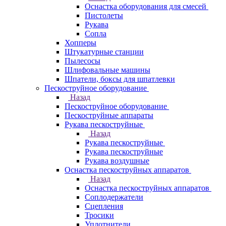
Оснастка оборудования для смесей
Пистолеты
Рукава
Сопла
Хопперы
Штукатурные станции
Пылесосы
Шлифовальные машины
Шпатели, боксы для шпатлевки
Пескоструйное оборудование
Назад
Пескоструйное оборудование
Пескоструйные аппараты
Рукава пескоструйные
Назад
Рукава пескоструйные
Рукава пескоструйные
Рукава воздушные
Оснастка пескоструйных аппаратов
Назад
Оснастка пескоструйных аппаратов
Соплодержатели
Сцепления
Тросики
Уплотнители