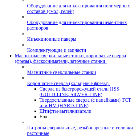
Оборудование для инъектирования полимерных
составов (смол, гелей)
Оборудование для инъектирования цементных
растворов
Инъекционные пакеры
Комплектующие и запчасти
Магнитные сверлильные станки, корончатые сверла
(фрезы), фаскосниматели, заточные станки
Магнитные сверлильные станки
Корончатые сверла (кольцевые фрезы)
Сверла из быстрорежущей стали HSS
(GOLD-LINE, SILVER-LINE)
Твердосплавные сверла (с напайками) ТСТ
или HM (HARD-LINE)
Штифты-выталкиватели
Еще
Патроны сверлильные, резьбонарезные и головки
расточные