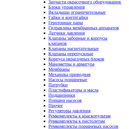
Запчасти окрасочного оборудования
Блоки управления
Вкладыши ограничительные
Гайки и контргайки
Героторные пары
Гидравлика мембранных аппаратов
Датчики давления
Клапаны заборные и корпусы
клапанов
Клапаны нагнетательные
Клапаны перепускные
Корпуса окрасочных блоков
Манометры и арматура
Мембраны
Механика приводная
Насосы поршневые
Патрубки
Пластификаторы и масла
Подшипники
Поршни насосов
Прочее
Регуляторы давления
Ремкомплекты к краскопультам
Ремкомплекты к пистолетам
Ремкомплекты поршневых насосов