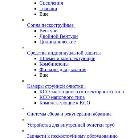
Сцепления
Тросики
Еще
Сопла пескоструйные
Вентури
Двойной Вентури
Цилиндрические
Средства индивидуальной защиты
Шлемы и комплектующие
Комбинезоны
Фильтры для дыхания
Еще
Камеры струйной очистки
КСО эжекторного (инжекторного) типа
КСО напорного типа
Комплектующие к КСО
Системы сбора и рекуперации абразива
Устройства для внутренней очистки труб
Запчасти к пескоструйному оборудованию