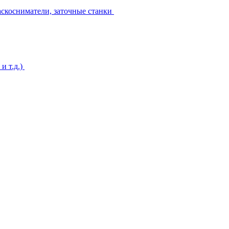
аскосниматели, заточные станки
и т.д.)