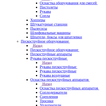
Оснастка оборудования для смесей
Пистолеты
Рукава
Сопла
Хопперы
Штукатурные станции
Пылесосы
Шлифовальные машины
Шпатели, боксы для шпатлевки
Пескоструйное оборудование
Назад
Пескоструйное оборудование
Пескоструйные аппараты
Рукава пескоструйные
Назад
Рукава пескоструйные
Рукава пескоструйные
Рукава воздушные
Оснастка пескоструйных аппаратов
Назад
Оснастка пескоструйных аппаратов
Соплодержатели
Сцепления
Тросики
Уплотнители