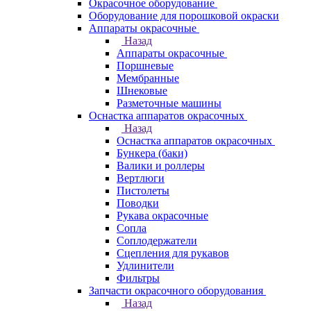
Окрасочное оборудование
Оборудование для порошковой окраски
Аппараты окрасочные
Назад
Аппараты окрасочные
Поршневые
Мембранные
Шнековые
Разметочные машины
Оснастка аппаратов окрасочных
Назад
Оснастка аппаратов окрасочных
Бункера (баки)
Валики и роллеры
Вертлюги
Пистолеты
Поводки
Рукава окрасочные
Сопла
Соплодержатели
Сцепления для рукавов
Удлинители
Фильтры
Запчасти окрасочного оборудования
Назад