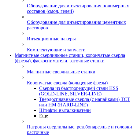
Оборудование для инъектирования полимерных
составов (смол, гелей)
Оборудование для инъектирования цементных
растворов
Инъекционные пакеры
Комплектующие и запчасти
Магнитные сверлильные станки, корончатые сверла
(фрезы), фаскосниматели, заточные станки
Магнитные сверлильные станки
Корончатые сверла (кольцевые фрезы)
Сверла из быстрорежущей стали HSS
(GOLD-LINE, SILVER-LINE)
Твердосплавные сверла (с напайками) ТСТ
или HM (HARD-LINE)
Штифты-выталкиватели
Еще
Патроны сверлильные, резьбонарезные и головки
расточные