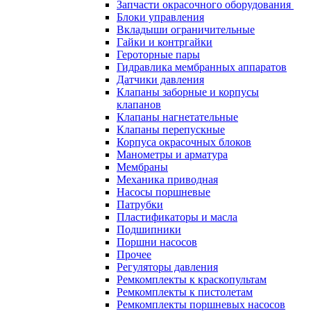
Запчасти окрасочного оборудования
Блоки управления
Вкладыши ограничительные
Гайки и контргайки
Героторные пары
Гидравлика мембранных аппаратов
Датчики давления
Клапаны заборные и корпусы
клапанов
Клапаны нагнетательные
Клапаны перепускные
Корпуса окрасочных блоков
Манометры и арматура
Мембраны
Механика приводная
Насосы поршневые
Патрубки
Пластификаторы и масла
Подшипники
Поршни насосов
Прочее
Регуляторы давления
Ремкомплекты к краскопультам
Ремкомплекты к пистолетам
Ремкомплекты поршневых насосов