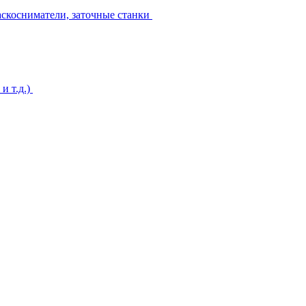
аскосниматели, заточные станки
и т.д.)