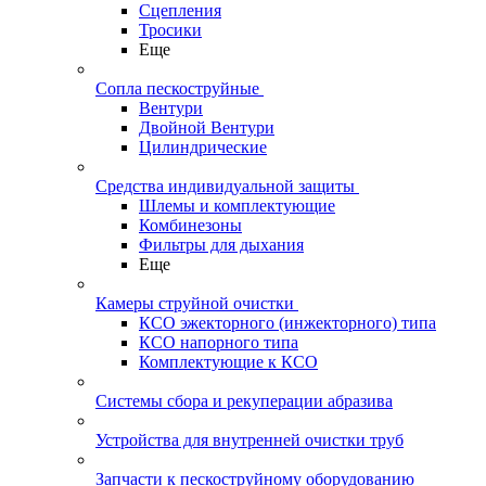
Сцепления
Тросики
Еще
Сопла пескоструйные
Вентури
Двойной Вентури
Цилиндрические
Средства индивидуальной защиты
Шлемы и комплектующие
Комбинезоны
Фильтры для дыхания
Еще
Камеры струйной очистки
КСО эжекторного (инжекторного) типа
КСО напорного типа
Комплектующие к КСО
Системы сбора и рекуперации абразива
Устройства для внутренней очистки труб
Запчасти к пескоструйному оборудованию