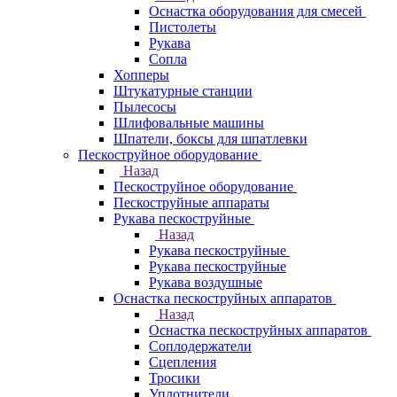
Оснастка оборудования для смесей
Пистолеты
Рукава
Сопла
Хопперы
Штукатурные станции
Пылесосы
Шлифовальные машины
Шпатели, боксы для шпатлевки
Пескоструйное оборудование
Назад
Пескоструйное оборудование
Пескоструйные аппараты
Рукава пескоструйные
Назад
Рукава пескоструйные
Рукава пескоструйные
Рукава воздушные
Оснастка пескоструйных аппаратов
Назад
Оснастка пескоструйных аппаратов
Соплодержатели
Сцепления
Тросики
Уплотнители