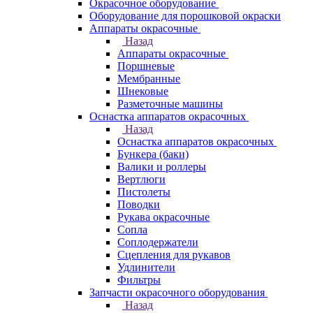
Окрасочное оборудование
Оборудование для порошковой окраски
Аппараты окрасочные
Назад
Аппараты окрасочные
Поршневые
Мембранные
Шнековые
Разметочные машины
Оснастка аппаратов окрасочных
Назад
Оснастка аппаратов окрасочных
Бункера (баки)
Валики и роллеры
Вертлюги
Пистолеты
Поводки
Рукава окрасочные
Сопла
Соплодержатели
Сцепления для рукавов
Удлинители
Фильтры
Запчасти окрасочного оборудования
Назад