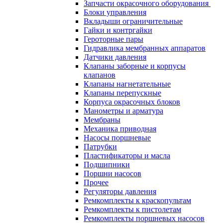
Запчасти окрасочного оборудования
Блоки управления
Вкладыши ограничительные
Гайки и контргайки
Героторные пары
Гидравлика мембранных аппаратов
Датчики давления
Клапаны заборные и корпусы
клапанов
Клапаны нагнетательные
Клапаны перепускные
Корпуса окрасочных блоков
Манометры и арматура
Мембраны
Механика приводная
Насосы поршневые
Патрубки
Пластификаторы и масла
Подшипники
Поршни насосов
Прочее
Регуляторы давления
Ремкомплекты к краскопультам
Ремкомплекты к пистолетам
Ремкомплекты поршневых насосов