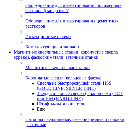
Оборудование для инъектирования полимерных
составов (смол, гелей)
Оборудование для инъектирования цементных
растворов
Инъекционные пакеры
Комплектующие и запчасти
Магнитные сверлильные станки, корончатые сверла
(фрезы), фаскосниматели, заточные станки
Магнитные сверлильные станки
Корончатые сверла (кольцевые фрезы)
Сверла из быстрорежущей стали HSS
(GOLD-LINE, SILVER-LINE)
Твердосплавные сверла (с напайками) ТСТ
или HM (HARD-LINE)
Штифты-выталкиватели
Еще
Патроны сверлильные, резьбонарезные и головки
расточные