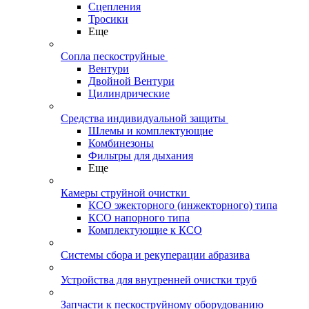
Сцепления
Тросики
Еще
Сопла пескоструйные
Вентури
Двойной Вентури
Цилиндрические
Средства индивидуальной защиты
Шлемы и комплектующие
Комбинезоны
Фильтры для дыхания
Еще
Камеры струйной очистки
КСО эжекторного (инжекторного) типа
КСО напорного типа
Комплектующие к КСО
Системы сбора и рекуперации абразива
Устройства для внутренней очистки труб
Запчасти к пескоструйному оборудованию