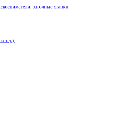
аскосниматели, заточные станки
и т.д.)