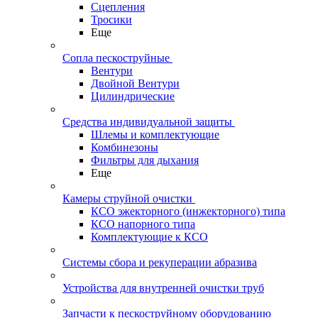
Сцепления
Тросики
Еще
Сопла пескоструйные
Вентури
Двойной Вентури
Цилиндрические
Средства индивидуальной защиты
Шлемы и комплектующие
Комбинезоны
Фильтры для дыхания
Еще
Камеры струйной очистки
КСО эжекторного (инжекторного) типа
КСО напорного типа
Комплектующие к КСО
Системы сбора и рекуперации абразива
Устройства для внутренней очистки труб
Запчасти к пескоструйному оборудованию