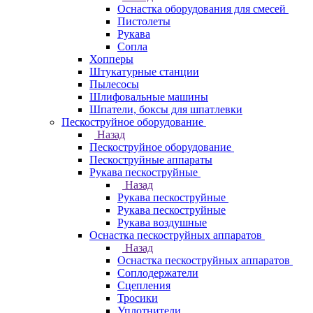
Оснастка оборудования для смесей
Пистолеты
Рукава
Сопла
Хопперы
Штукатурные станции
Пылесосы
Шлифовальные машины
Шпатели, боксы для шпатлевки
Пескоструйное оборудование
Назад
Пескоструйное оборудование
Пескоструйные аппараты
Рукава пескоструйные
Назад
Рукава пескоструйные
Рукава пескоструйные
Рукава воздушные
Оснастка пескоструйных аппаратов
Назад
Оснастка пескоструйных аппаратов
Соплодержатели
Сцепления
Тросики
Уплотнители