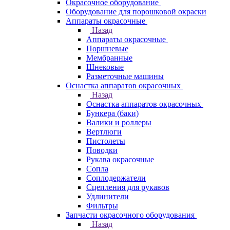
Окрасочное оборудование
Оборудование для порошковой окраски
Аппараты окрасочные
Назад
Аппараты окрасочные
Поршневые
Мембранные
Шнековые
Разметочные машины
Оснастка аппаратов окрасочных
Назад
Оснастка аппаратов окрасочных
Бункера (баки)
Валики и роллеры
Вертлюги
Пистолеты
Поводки
Рукава окрасочные
Сопла
Соплодержатели
Сцепления для рукавов
Удлинители
Фильтры
Запчасти окрасочного оборудования
Назад