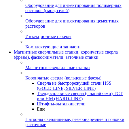
Оборудование для инъектирования полимерных
составов (смол, гелей)
Оборудование для инъектирования цементных
растворов
Инъекционные пакеры
Комплектующие и запчасти
Магнитные сверлильные станки, корончатые сверла
(фрезы), фаскосниматели, заточные станки
Магнитные сверлильные станки
Корончатые сверла (кольцевые фрезы)
Сверла из быстрорежущей стали HSS
(GOLD-LINE, SILVER-LINE)
Твердосплавные сверла (с напайками) ТСТ
или HM (HARD-LINE)
Штифты-выталкиватели
Еще
Патроны сверлильные, резьбонарезные и головки
расточные