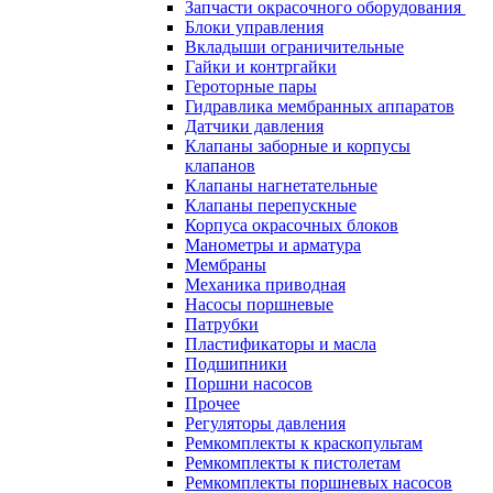
Запчасти окрасочного оборудования
Блоки управления
Вкладыши ограничительные
Гайки и контргайки
Героторные пары
Гидравлика мембранных аппаратов
Датчики давления
Клапаны заборные и корпусы
клапанов
Клапаны нагнетательные
Клапаны перепускные
Корпуса окрасочных блоков
Манометры и арматура
Мембраны
Механика приводная
Насосы поршневые
Патрубки
Пластификаторы и масла
Подшипники
Поршни насосов
Прочее
Регуляторы давления
Ремкомплекты к краскопультам
Ремкомплекты к пистолетам
Ремкомплекты поршневых насосов