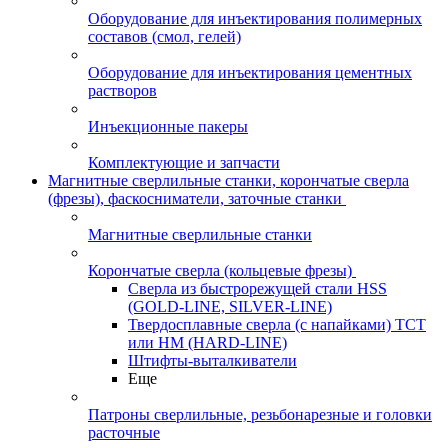
Оборудование для инъектирования полимерных
составов (смол, гелей)
Оборудование для инъектирования цементных
растворов
Инъекционные пакеры
Комплектующие и запчасти
Магнитные сверлильные станки, корончатые сверла
(фрезы), фаскосниматели, заточные станки
Магнитные сверлильные станки
Корончатые сверла (кольцевые фрезы)
Сверла из быстрорежущей стали HSS
(GOLD-LINE, SILVER-LINE)
Твердосплавные сверла (с напайками) ТСТ
или HM (HARD-LINE)
Штифты-выталкиватели
Еще
Патроны сверлильные, резьбонарезные и головки
расточные