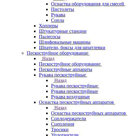
Оснастка оборудования для смесей
Пистолеты
Рукава
Сопла
Хопперы
Штукатурные станции
Пылесосы
Шлифовальные машины
Шпатели, боксы для шпатлевки
Пескоструйное оборудование
Назад
Пескоструйное оборудование
Пескоструйные аппараты
Рукава пескоструйные
Назад
Рукава пескоструйные
Рукава пескоструйные
Рукава воздушные
Оснастка пескоструйных аппаратов
Назад
Оснастка пескоструйных аппаратов
Соплодержатели
Сцепления
Тросики
Уплотнители