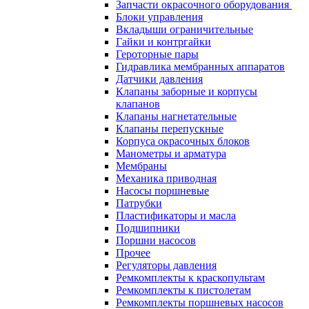
Запчасти окрасочного оборудования
Блоки управления
Вкладыши ограничительные
Гайки и контргайки
Героторные пары
Гидравлика мембранных аппаратов
Датчики давления
Клапаны заборные и корпусы
клапанов
Клапаны нагнетательные
Клапаны перепускные
Корпуса окрасочных блоков
Манометры и арматура
Мембраны
Механика приводная
Насосы поршневые
Патрубки
Пластификаторы и масла
Подшипники
Поршни насосов
Прочее
Регуляторы давления
Ремкомплекты к краскопультам
Ремкомплекты к пистолетам
Ремкомплекты поршневых насосов