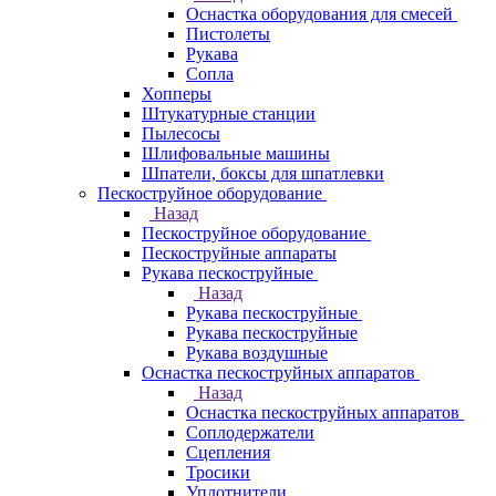
Оснастка оборудования для смесей
Пистолеты
Рукава
Сопла
Хопперы
Штукатурные станции
Пылесосы
Шлифовальные машины
Шпатели, боксы для шпатлевки
Пескоструйное оборудование
Назад
Пескоструйное оборудование
Пескоструйные аппараты
Рукава пескоструйные
Назад
Рукава пескоструйные
Рукава пескоструйные
Рукава воздушные
Оснастка пескоструйных аппаратов
Назад
Оснастка пескоструйных аппаратов
Соплодержатели
Сцепления
Тросики
Уплотнители