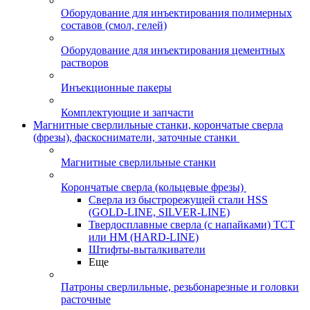
Оборудование для инъектирования полимерных
составов (смол, гелей)
Оборудование для инъектирования цементных
растворов
Инъекционные пакеры
Комплектующие и запчасти
Магнитные сверлильные станки, корончатые сверла
(фрезы), фаскосниматели, заточные станки
Магнитные сверлильные станки
Корончатые сверла (кольцевые фрезы)
Сверла из быстрорежущей стали HSS
(GOLD-LINE, SILVER-LINE)
Твердосплавные сверла (с напайками) ТСТ
или HM (HARD-LINE)
Штифты-выталкиватели
Еще
Патроны сверлильные, резьбонарезные и головки
расточные