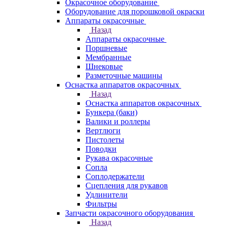
Окрасочное оборудование
Оборудование для порошковой окраски
Аппараты окрасочные
Назад
Аппараты окрасочные
Поршневые
Мембранные
Шнековые
Разметочные машины
Оснастка аппаратов окрасочных
Назад
Оснастка аппаратов окрасочных
Бункера (баки)
Валики и роллеры
Вертлюги
Пистолеты
Поводки
Рукава окрасочные
Сопла
Соплодержатели
Сцепления для рукавов
Удлинители
Фильтры
Запчасти окрасочного оборудования
Назад