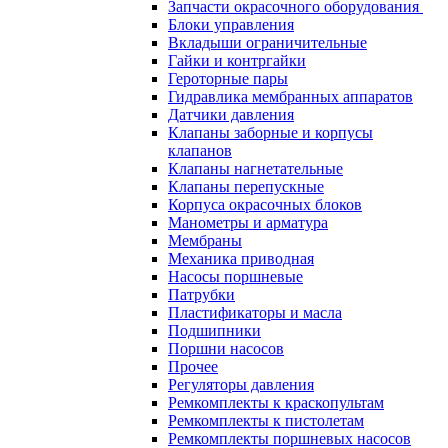
Запчасти окрасочного оборудования
Блоки управления
Вкладыши ограничительные
Гайки и контргайки
Героторные пары
Гидравлика мембранных аппаратов
Датчики давления
Клапаны заборные и корпусы
клапанов
Клапаны нагнетательные
Клапаны перепускные
Корпуса окрасочных блоков
Манометры и арматура
Мембраны
Механика приводная
Насосы поршневые
Патрубки
Пластификаторы и масла
Подшипники
Поршни насосов
Прочее
Регуляторы давления
Ремкомплекты к краскопультам
Ремкомплекты к пистолетам
Ремкомплекты поршневых насосов