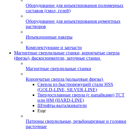
Оборудование для инъектирования полимерных
составов (смол, гелей)
Оборудование для инъектирования цементных
растворов
Инъекционные пакеры
Комплектующие и запчасти
Магнитные сверлильные станки, корончатые сверла
(фрезы), фаскосниматели, заточные станки
Магнитные сверлильные станки
Корончатые сверла (кольцевые фрезы)
Сверла из быстрорежущей стали HSS
(GOLD-LINE, SILVER-LINE)
Твердосплавные сверла (с напайками) ТСТ
или HM (HARD-LINE)
Штифты-выталкиватели
Еще
Патроны сверлильные, резьбонарезные и головки
расточные