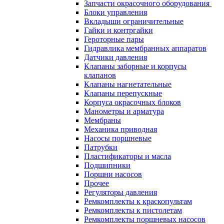
Запчасти окрасочного оборудования
Блоки управления
Вкладыши ограничительные
Гайки и контргайки
Героторные пары
Гидравлика мембранных аппаратов
Датчики давления
Клапаны заборные и корпусы
клапанов
Клапаны нагнетательные
Клапаны перепускные
Корпуса окрасочных блоков
Манометры и арматура
Мембраны
Механика приводная
Насосы поршневые
Патрубки
Пластификаторы и масла
Подшипники
Поршни насосов
Прочее
Регуляторы давления
Ремкомплекты к краскопультам
Ремкомплекты к пистолетам
Ремкомплекты поршневых насосов