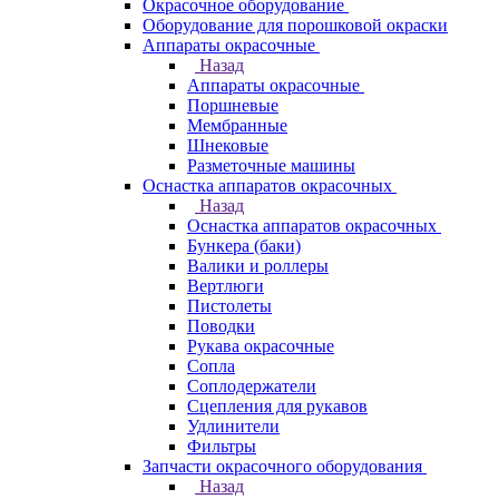
Окрасочное оборудование
Оборудование для порошковой окраски
Аппараты окрасочные
Назад
Аппараты окрасочные
Поршневые
Мембранные
Шнековые
Разметочные машины
Оснастка аппаратов окрасочных
Назад
Оснастка аппаратов окрасочных
Бункера (баки)
Валики и роллеры
Вертлюги
Пистолеты
Поводки
Рукава окрасочные
Сопла
Соплодержатели
Сцепления для рукавов
Удлинители
Фильтры
Запчасти окрасочного оборудования
Назад