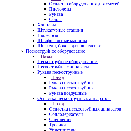
Оснастка оборудования для смесей
Пистолеты
Рукава
Сопла
Хопперы
Штукатурные станции
Пылесосы
Шлифовальные машины
Шпатели, боксы для шпатлевки
Пескоструйное оборудование
Назад
Пескоструйное оборудование
Пескоструйные аппараты
Рукава пескоструйные
Назад
Рукава пескоструйные
Рукава пескоструйные
Рукава воздушные
Оснастка пескоструйных аппаратов
Назад
Оснастка пескоструйных аппаратов
Соплодержатели
Сцепления
Тросики
Уплотнители