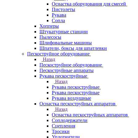
Оснастка оборудования для смесей
Пистолеты
Рукава
Сопла
Хопперы
Штукатурные станции
Пылесосы
Шлифовальные машины
Шпатели, боксы для шпатлевки
Пескоструйное оборудование
Назад
Пескоструйное оборудование
Пескоструйные аппараты
Рукава пескоструйные
Назад
Рукава пескоструйные
Рукава пескоструйные
Рукава воздушные
Оснастка пескоструйных аппаратов
Назад
Оснастка пескоструйных аппаратов
Соплодержатели
Сцепления
Тросики
Уплотнители