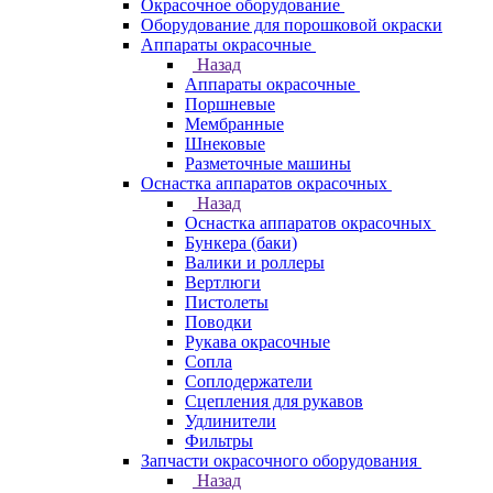
Окрасочное оборудование
Оборудование для порошковой окраски
Аппараты окрасочные
Назад
Аппараты окрасочные
Поршневые
Мембранные
Шнековые
Разметочные машины
Оснастка аппаратов окрасочных
Назад
Оснастка аппаратов окрасочных
Бункера (баки)
Валики и роллеры
Вертлюги
Пистолеты
Поводки
Рукава окрасочные
Сопла
Соплодержатели
Сцепления для рукавов
Удлинители
Фильтры
Запчасти окрасочного оборудования
Назад