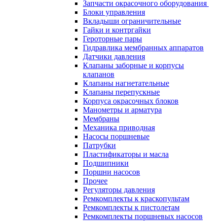
Запчасти окрасочного оборудования
Блоки управления
Вкладыши ограничительные
Гайки и контргайки
Героторные пары
Гидравлика мембранных аппаратов
Датчики давления
Клапаны заборные и корпусы
клапанов
Клапаны нагнетательные
Клапаны перепускные
Корпуса окрасочных блоков
Манометры и арматура
Мембраны
Механика приводная
Насосы поршневые
Патрубки
Пластификаторы и масла
Подшипники
Поршни насосов
Прочее
Регуляторы давления
Ремкомплекты к краскопультам
Ремкомплекты к пистолетам
Ремкомплекты поршневых насосов