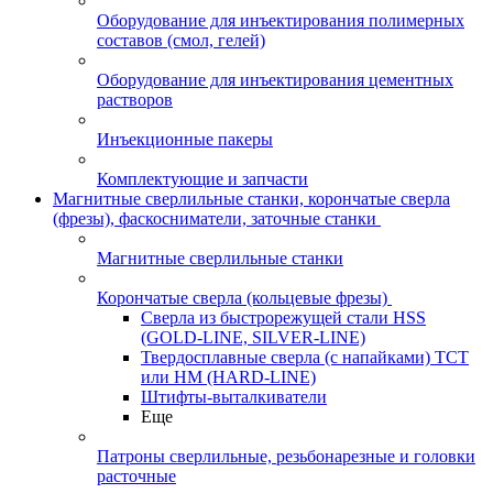
Оборудование для инъектирования полимерных
составов (смол, гелей)
Оборудование для инъектирования цементных
растворов
Инъекционные пакеры
Комплектующие и запчасти
Магнитные сверлильные станки, корончатые сверла
(фрезы), фаскосниматели, заточные станки
Магнитные сверлильные станки
Корончатые сверла (кольцевые фрезы)
Сверла из быстрорежущей стали HSS
(GOLD-LINE, SILVER-LINE)
Твердосплавные сверла (с напайками) ТСТ
или HM (HARD-LINE)
Штифты-выталкиватели
Еще
Патроны сверлильные, резьбонарезные и головки
расточные