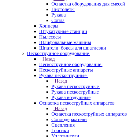
Оснастка оборудования для смесей
Пистолеты
Рукава
Сопла
Хопперы
Штукатурные станции
Пылесосы
Шлифовальные машины
Шпатели, боксы для шпатлевки
Пескоструйное оборудование
Назад
Пескоструйное оборудование
Пескоструйные аппараты
Рукава пескоструйные
Назад
Рукава пескоструйные
Рукава пескоструйные
Рукава воздушные
Оснастка пескоструйных аппаратов
Назад
Оснастка пескоструйных аппаратов
Соплодержатели
Сцепления
Тросики
Уплотнители