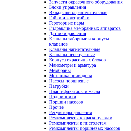
Запчасти окрасочного оборудования
Блоки управления
Вкладыши ограничительные
Гайки и контргайки
Героторные пары
Гидравлика мембранных аппаратов
Датчики давления
Клапаны заборные и корпусы
клапанов
Клапаны нагнетательные
Клапаны перепускные
Корпуса окрасочных блоков
Манометры и арматура
Мембраны
Механика приводная
Насосы поршневые
Патрубки
Пластификаторы и масла
Подшипники
Поршни насосов
Прочее
Регуляторы давления
Ремкомплекты к краскопультам
Ремкомплекты к пистолетам
Ремкомплекты поршневых насосов