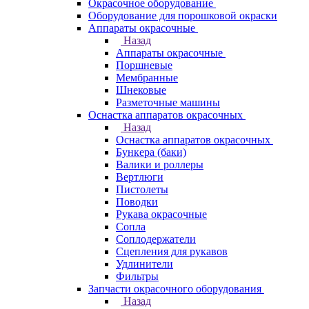
Окрасочное оборудование
Оборудование для порошковой окраски
Аппараты окрасочные
Назад
Аппараты окрасочные
Поршневые
Мембранные
Шнековые
Разметочные машины
Оснастка аппаратов окрасочных
Назад
Оснастка аппаратов окрасочных
Бункера (баки)
Валики и роллеры
Вертлюги
Пистолеты
Поводки
Рукава окрасочные
Сопла
Соплодержатели
Сцепления для рукавов
Удлинители
Фильтры
Запчасти окрасочного оборудования
Назад