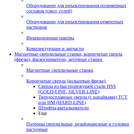
Оборудование для инъектирования полимерных
составов (смол, гелей)
Оборудование для инъектирования цементных
растворов
Инъекционные пакеры
Комплектующие и запчасти
Магнитные сверлильные станки, корончатые сверла
(фрезы), фаскосниматели, заточные станки
Магнитные сверлильные станки
Корончатые сверла (кольцевые фрезы)
Сверла из быстрорежущей стали HSS
(GOLD-LINE, SILVER-LINE)
Твердосплавные сверла (с напайками) ТСТ
или HM (HARD-LINE)
Штифты-выталкиватели
Еще
Патроны сверлильные, резьбонарезные и головки
расточные