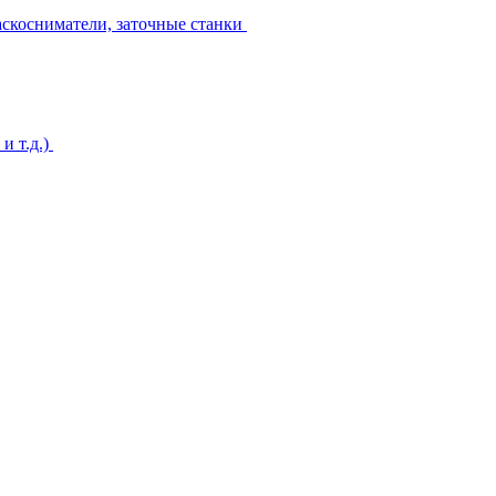
аскосниматели, заточные станки
и т.д.)