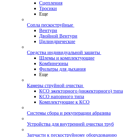
Сцепления
Тросики
Еще
Сопла пескоструйные
Вентури
Двойной Вентури
Цилиндрические
Средства индивидуальной защиты
Шлемы и комплектующие
Комбинезоны
Фильтры для дыхания
Еще
Камеры струйной очистки
КСО эжекторного (инжекторного) типа
КСО напорного типа
Комплектующие к КСО
Системы сбора и рекуперации абразива
Устройства для внутренней очистки труб
Запчасти к пескоструйному оборудованию