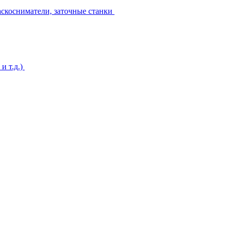
аскосниматели, заточные станки
и т.д.)