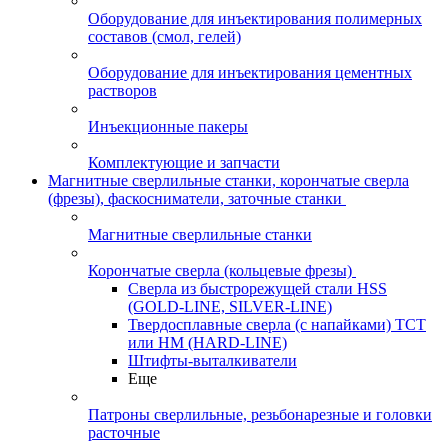
Оборудование для инъектирования полимерных
составов (смол, гелей)
Оборудование для инъектирования цементных
растворов
Инъекционные пакеры
Комплектующие и запчасти
Магнитные сверлильные станки, корончатые сверла
(фрезы), фаскосниматели, заточные станки
Магнитные сверлильные станки
Корончатые сверла (кольцевые фрезы)
Сверла из быстрорежущей стали HSS
(GOLD-LINE, SILVER-LINE)
Твердосплавные сверла (с напайками) ТСТ
или HM (HARD-LINE)
Штифты-выталкиватели
Еще
Патроны сверлильные, резьбонарезные и головки
расточные