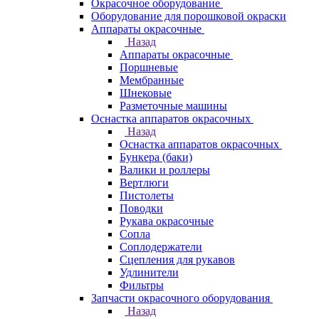
Окрасочное оборудование
Оборудование для порошковой окраски
Аппараты окрасочные
Назад
Аппараты окрасочные
Поршневые
Мембранные
Шнековые
Разметочные машины
Оснастка аппаратов окрасочных
Назад
Оснастка аппаратов окрасочных
Бункера (баки)
Валики и роллеры
Вертлюги
Пистолеты
Поводки
Рукава окрасочные
Сопла
Соплодержатели
Сцепления для рукавов
Удлинители
Фильтры
Запчасти окрасочного оборудования
Назад