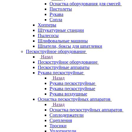
Оснастка оборудования для смесей
Пистолеты
Рукава
Сопла
Хопперы
Штукатурные станции
Пылесосы
Шлифовальные машины
Шпатели, боксы для шпатлевки
Пескоструйное оборудование
Назад
Пескоструйное оборудование
Пескоструйные аппараты
Рукава пескоструйные
Назад
Рукава пескоструйные
Рукава пескоструйные
Рукава воздушные
Оснастка пескоструйных аппаратов
Назад
Оснастка пескоструйных аппаратов
Соплодержатели
Сцепления
Тросики
Уплотнители