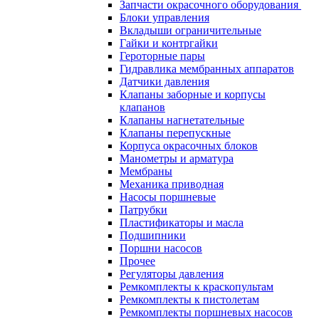
Запчасти окрасочного оборудования
Блоки управления
Вкладыши ограничительные
Гайки и контргайки
Героторные пары
Гидравлика мембранных аппаратов
Датчики давления
Клапаны заборные и корпусы
клапанов
Клапаны нагнетательные
Клапаны перепускные
Корпуса окрасочных блоков
Манометры и арматура
Мембраны
Механика приводная
Насосы поршневые
Патрубки
Пластификаторы и масла
Подшипники
Поршни насосов
Прочее
Регуляторы давления
Ремкомплекты к краскопультам
Ремкомплекты к пистолетам
Ремкомплекты поршневых насосов