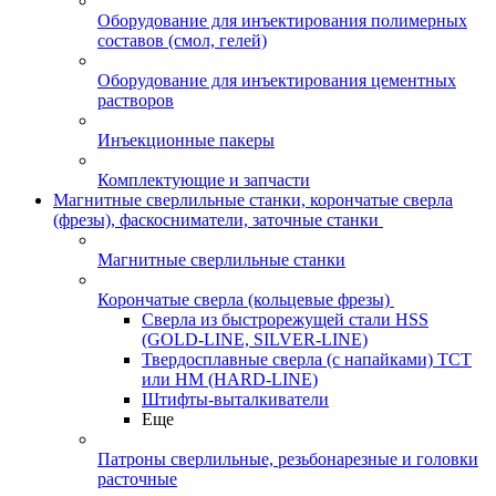
Оборудование для инъектирования полимерных
составов (смол, гелей)
Оборудование для инъектирования цементных
растворов
Инъекционные пакеры
Комплектующие и запчасти
Магнитные сверлильные станки, корончатые сверла
(фрезы), фаскосниматели, заточные станки
Магнитные сверлильные станки
Корончатые сверла (кольцевые фрезы)
Сверла из быстрорежущей стали HSS
(GOLD-LINE, SILVER-LINE)
Твердосплавные сверла (с напайками) ТСТ
или HM (HARD-LINE)
Штифты-выталкиватели
Еще
Патроны сверлильные, резьбонарезные и головки
расточные