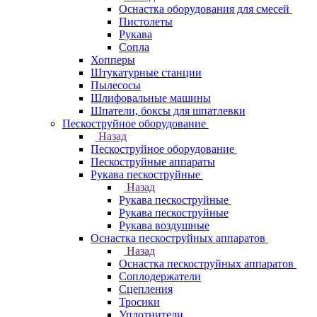
Оснастка оборудования для смесей
Пистолеты
Рукава
Сопла
Хопперы
Штукатурные станции
Пылесосы
Шлифовальные машины
Шпатели, боксы для шпатлевки
Пескоструйное оборудование
Назад
Пескоструйное оборудование
Пескоструйные аппараты
Рукава пескоструйные
Назад
Рукава пескоструйные
Рукава пескоструйные
Рукава воздушные
Оснастка пескоструйных аппаратов
Назад
Оснастка пескоструйных аппаратов
Соплодержатели
Сцепления
Тросики
Уплотнители