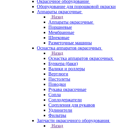
Окрасочное оборудование
Оборудование для порошковой окраски
Аппараты окрасочные
Назад
Аппараты окрасочные
Поршневые
Мембранные
Шнековые
Разметочные машины
Оснастка аппаратов окрасочных
Назад
Оснастка аппаратов окрасочных
Бункера (баки)
Валики и роллеры
Вертлюги
Пистолеты
Поводки
Рукава окрасочные
Сопла
Соплодержатели
Сцепления для рукавов
Удлинители
Фильтры
Запчасти окрасочного оборудования
Назад