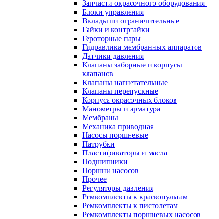
Запчасти окрасочного оборудования
Блоки управления
Вкладыши ограничительные
Гайки и контргайки
Героторные пары
Гидравлика мембранных аппаратов
Датчики давления
Клапаны заборные и корпусы
клапанов
Клапаны нагнетательные
Клапаны перепускные
Корпуса окрасочных блоков
Манометры и арматура
Мембраны
Механика приводная
Насосы поршневые
Патрубки
Пластификаторы и масла
Подшипники
Поршни насосов
Прочее
Регуляторы давления
Ремкомплекты к краскопультам
Ремкомплекты к пистолетам
Ремкомплекты поршневых насосов