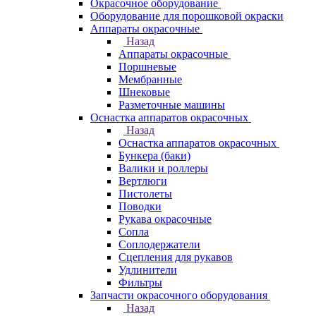
Окрасочное оборудование
Оборудование для порошковой окраски
Аппараты окрасочные
Назад
Аппараты окрасочные
Поршневые
Мембранные
Шнековые
Разметочные машины
Оснастка аппаратов окрасочных
Назад
Оснастка аппаратов окрасочных
Бункера (баки)
Валики и роллеры
Вертлюги
Пистолеты
Поводки
Рукава окрасочные
Сопла
Соплодержатели
Сцепления для рукавов
Удлинители
Фильтры
Запчасти окрасочного оборудования
Назад