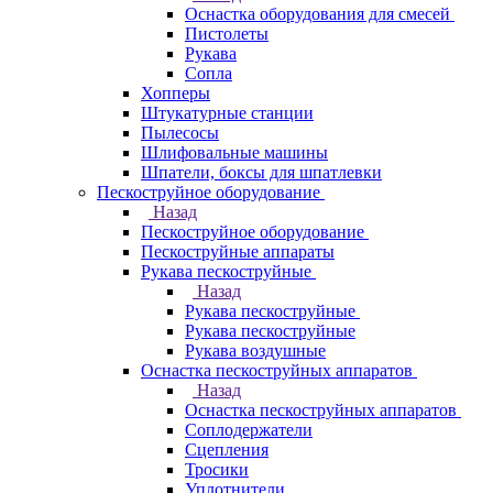
Оснастка оборудования для смесей
Пистолеты
Рукава
Сопла
Хопперы
Штукатурные станции
Пылесосы
Шлифовальные машины
Шпатели, боксы для шпатлевки
Пескоструйное оборудование
Назад
Пескоструйное оборудование
Пескоструйные аппараты
Рукава пескоструйные
Назад
Рукава пескоструйные
Рукава пескоструйные
Рукава воздушные
Оснастка пескоструйных аппаратов
Назад
Оснастка пескоструйных аппаратов
Соплодержатели
Сцепления
Тросики
Уплотнители