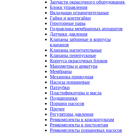
Запчасти окрасочного оборудования
Блоки управления
Вкладыши ограничительные
Гайки и контргайки
Героторные пары
Гидравлика мембранных аппаратов
Датчики давления
Клапаны заборные и корпусы
клапанов
Клапаны нагнетательные
Клапаны перепускные
Корпуса окрасочных блоков
Манометры и арматура
Мембраны
Механика приводная
Насосы поршневые
Патрубки
Пластификаторы и масла
Подшипники
Поршни насосов
Прочее
Регуляторы давления
Ремкомплекты к краскопультам
Ремкомплекты к пистолетам
Ремкомплекты поршневых насосов