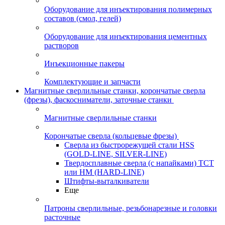
Оборудование для инъектирования полимерных
составов (смол, гелей)
Оборудование для инъектирования цементных
растворов
Инъекционные пакеры
Комплектующие и запчасти
Магнитные сверлильные станки, корончатые сверла
(фрезы), фаскосниматели, заточные станки
Магнитные сверлильные станки
Корончатые сверла (кольцевые фрезы)
Сверла из быстрорежущей стали HSS
(GOLD-LINE, SILVER-LINE)
Твердосплавные сверла (с напайками) ТСТ
или HM (HARD-LINE)
Штифты-выталкиватели
Еще
Патроны сверлильные, резьбонарезные и головки
расточные