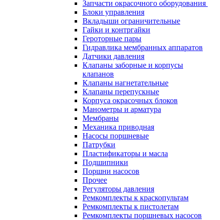
Запчасти окрасочного оборудования
Блоки управления
Вкладыши ограничительные
Гайки и контргайки
Героторные пары
Гидравлика мембранных аппаратов
Датчики давления
Клапаны заборные и корпусы
клапанов
Клапаны нагнетательные
Клапаны перепускные
Корпуса окрасочных блоков
Манометры и арматура
Мембраны
Механика приводная
Насосы поршневые
Патрубки
Пластификаторы и масла
Подшипники
Поршни насосов
Прочее
Регуляторы давления
Ремкомплекты к краскопультам
Ремкомплекты к пистолетам
Ремкомплекты поршневых насосов