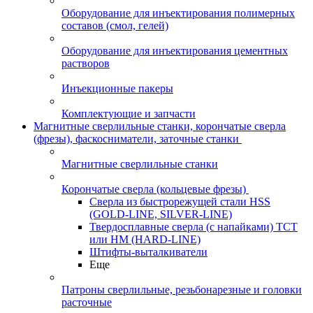
Оборудование для инъектирования полимерных
составов (смол, гелей)
Оборудование для инъектирования цементных
растворов
Инъекционные пакеры
Комплектующие и запчасти
Магнитные сверлильные станки, корончатые сверла
(фрезы), фаскосниматели, заточные станки
Магнитные сверлильные станки
Корончатые сверла (кольцевые фрезы)
Сверла из быстрорежущей стали HSS
(GOLD-LINE, SILVER-LINE)
Твердосплавные сверла (с напайками) ТСТ
или HM (HARD-LINE)
Штифты-выталкиватели
Еще
Патроны сверлильные, резьбонарезные и головки
расточные