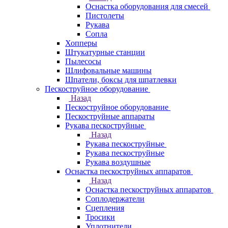
Оснастка оборудования для смесей
Пистолеты
Рукава
Сопла
Хопперы
Штукатурные станции
Пылесосы
Шлифовальные машины
Шпатели, боксы для шпатлевки
Пескоструйное оборудование
Назад
Пескоструйное оборудование
Пескоструйные аппараты
Рукава пескоструйные
Назад
Рукава пескоструйные
Рукава пескоструйные
Рукава воздушные
Оснастка пескоструйных аппаратов
Назад
Оснастка пескоструйных аппаратов
Соплодержатели
Сцепления
Тросики
Уплотнители