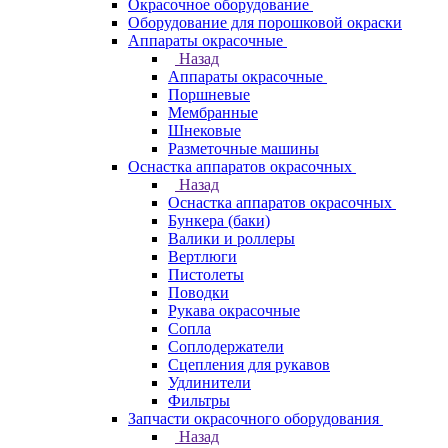
Окрасочное оборудование
Оборудование для порошковой окраски
Аппараты окрасочные
Назад
Аппараты окрасочные
Поршневые
Мембранные
Шнековые
Разметочные машины
Оснастка аппаратов окрасочных
Назад
Оснастка аппаратов окрасочных
Бункера (баки)
Валики и роллеры
Вертлюги
Пистолеты
Поводки
Рукава окрасочные
Сопла
Соплодержатели
Сцепления для рукавов
Удлинители
Фильтры
Запчасти окрасочного оборудования
Назад