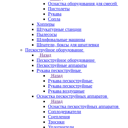
Оснастка оборудования для смесей
Пистолеты
Рукава
Сопла
Хопперы
Штукатурные станции
Пылесосы
Шлифовальные машины
Шпатели, боксы для шпатлевки
Пескоструйное оборудование
Назад
Пескоструйное оборудование
Пескоструйные аппараты
Рукава пескоструйные
Назад
Рукава пескоструйные
Рукава пескоструйные
Рукава воздушные
Оснастка пескоструйных аппаратов
Назад
Оснастка пескоструйных аппаратов
Соплодержатели
Сцепления
Тросики
Уплотнители