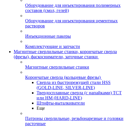
Оборудование для инъектирования полимерных
составов (смол, гелей)
Оборудование для инъектирования цементных
растворов
Инъекционные пакеры
Комплектующие и запчасти
Магнитные сверлильные станки, корончатые сверла
(фрезы), фаскосниматели, заточные станки
Магнитные сверлильные станки
Корончатые сверла (кольцевые фрезы)
Сверла из быстрорежущей стали HSS
(GOLD-LINE, SILVER-LINE)
Твердосплавные сверла (с напайками) ТСТ
или HM (HARD-LINE)
Штифты-выталкиватели
Еще
Патроны сверлильные, резьбонарезные и головки
расточные