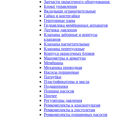
Запчасти окрасочного оборудования
Блоки управления
Вкладыши ограничительные
Гайки и контргайки
Героторные пары
Гидравлика мембранных аппаратов
Датчики давления
Клапаны заборные и корпусы
клапанов
Клапаны нагнетательные
Клапаны перепускные
Корпуса окрасочных блоков
Манометры и арматура
Мембраны
Механика приводная
Насосы поршневые
Патрубки
Пластификаторы и масла
Подшипники
Поршни насосов
Прочее
Регуляторы давления
Ремкомплекты к краскопультам
Ремкомплекты к пистолетам
Ремкомплекты поршневых насосов