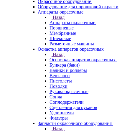
Окрасочное оборудование
Оборудование для порошковой окраски
Аппараты окрасочные
Назад
Аппараты окрасочные
Поршневые
Мембранные
Шнековые
Разметочные машины
Оснастка аппаратов окрасочных
Назад
Оснастка аппаратов окрасочных
Бункера (баки)
Валики и роллеры
Вертлюги
Пистолеты
Поводки
Рукава окрасочные
Сопла
Соплодержатели
Сцепления для рукавов
Удлинители
Фильтры
Запчасти окрасочного оборудования
Назад