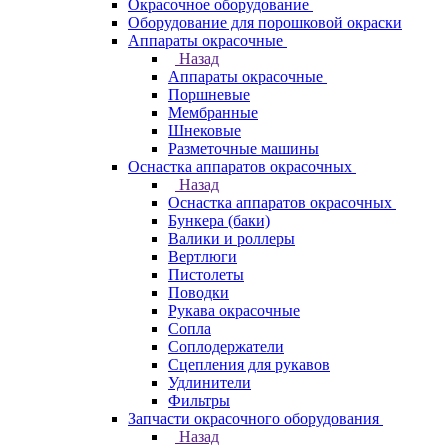
Окрасочное оборудование
Оборудование для порошковой окраски
Аппараты окрасочные
Назад
Аппараты окрасочные
Поршневые
Мембранные
Шнековые
Разметочные машины
Оснастка аппаратов окрасочных
Назад
Оснастка аппаратов окрасочных
Бункера (баки)
Валики и роллеры
Вертлюги
Пистолеты
Поводки
Рукава окрасочные
Сопла
Соплодержатели
Сцепления для рукавов
Удлинители
Фильтры
Запчасти окрасочного оборудования
Назад