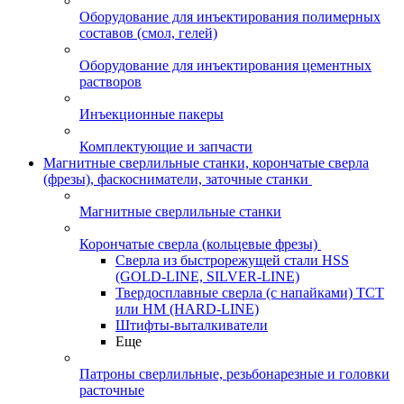
Оборудование для инъектирования полимерных
составов (смол, гелей)
Оборудование для инъектирования цементных
растворов
Инъекционные пакеры
Комплектующие и запчасти
Магнитные сверлильные станки, корончатые сверла
(фрезы), фаскосниматели, заточные станки
Магнитные сверлильные станки
Корончатые сверла (кольцевые фрезы)
Сверла из быстрорежущей стали HSS
(GOLD-LINE, SILVER-LINE)
Твердосплавные сверла (с напайками) ТСТ
или HM (HARD-LINE)
Штифты-выталкиватели
Еще
Патроны сверлильные, резьбонарезные и головки
расточные