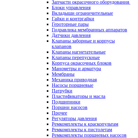
Запчасти окрасочного оборудования
Блоки управления
Вкладыши ограничительные
Гайки и контргайки
Героторные пары
Гидравлика мембранных аппаратов
Датчики давления
Клапаны заборные и корпусы
клапанов
Клапаны нагнетательные
Клапаны перепускные
Корпуса окрасочных блоков
Манометры и арматура
Мембраны
Механика приводная
Насосы поршневые
Патрубки
Пластификаторы и масла
Подшипники
Поршни насосов
Прочее
Регуляторы давления
Ремкомплекты к краскопультам
Ремкомплекты к пистолетам
Ремкомплекты поршневых насосов