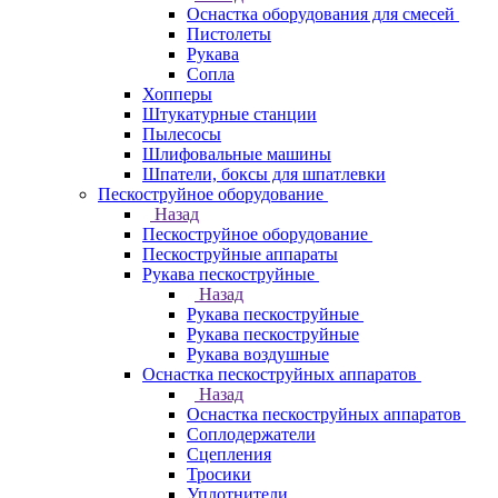
Оснастка оборудования для смесей
Пистолеты
Рукава
Сопла
Хопперы
Штукатурные станции
Пылесосы
Шлифовальные машины
Шпатели, боксы для шпатлевки
Пескоструйное оборудование
Назад
Пескоструйное оборудование
Пескоструйные аппараты
Рукава пескоструйные
Назад
Рукава пескоструйные
Рукава пескоструйные
Рукава воздушные
Оснастка пескоструйных аппаратов
Назад
Оснастка пескоструйных аппаратов
Соплодержатели
Сцепления
Тросики
Уплотнители