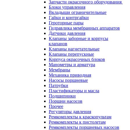
Запчасти окрасочного оборудования
Блоки управления
Вкладыши ограничительные
Гайки и контргайки
Героторные пары
Гидравлика мембранных аппаратов
Датчики давления
Клапаны заборные и корпусы
клапанов
Клапаны нагнетательные
Клапаны перепускные
Корпуса окрасочных блоков
Манометры и арматура
Мембраны
Механика приводная
Насосы поршневые
Патрубки
Пластификаторы и масла
Подшипники
Поршни насосов
Прочее
Регуляторы давления
Ремкомплекты к краскопультам
Ремкомплекты к пистолетам
Ремкомплекты поршневых насосов