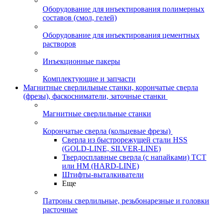
Оборудование для инъектирования полимерных
составов (смол, гелей)
Оборудование для инъектирования цементных
растворов
Инъекционные пакеры
Комплектующие и запчасти
Магнитные сверлильные станки, корончатые сверла
(фрезы), фаскосниматели, заточные станки
Магнитные сверлильные станки
Корончатые сверла (кольцевые фрезы)
Сверла из быстрорежущей стали HSS
(GOLD-LINE, SILVER-LINE)
Твердосплавные сверла (с напайками) ТСТ
или HM (HARD-LINE)
Штифты-выталкиватели
Еще
Патроны сверлильные, резьбонарезные и головки
расточные