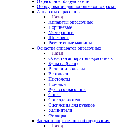
Окрасочное оборудование
Оборудование для порошковой окраски
Аппараты окрасочные
Назад
Аппараты окрасочные
Поршневые
Мембранные
Шнековые
Разметочные машины
Оснастка аппаратов окрасочных
Назад
Оснастка аппаратов окрасочных
Бункера (баки)
Валики и роллеры
Вертлюги
Пистолеты
Поводки
Рукава окрасочные
Сопла
Соплодержатели
Сцепления для рукавов
Удлинители
Фильтры
Запчасти окрасочного оборудования
Назад