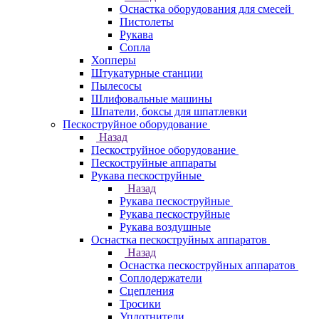
Оснастка оборудования для смесей
Пистолеты
Рукава
Сопла
Хопперы
Штукатурные станции
Пылесосы
Шлифовальные машины
Шпатели, боксы для шпатлевки
Пескоструйное оборудование
Назад
Пескоструйное оборудование
Пескоструйные аппараты
Рукава пескоструйные
Назад
Рукава пескоструйные
Рукава пескоструйные
Рукава воздушные
Оснастка пескоструйных аппаратов
Назад
Оснастка пескоструйных аппаратов
Соплодержатели
Сцепления
Тросики
Уплотнители