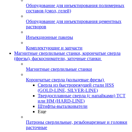
Оборудование для инъектирования полимерных
составов (смол, гелей)
Оборудование для инъектирования цементных
растворов
Инъекционные пакеры
Комплектующие и запчасти
Магнитные сверлильные станки, корончатые сверла
(фрезы), фаскосниматели, заточные станки
Магнитные сверлильные станки
Корончатые сверла (кольцевые фрезы)
Сверла из быстрорежущей стали HSS
(GOLD-LINE, SILVER-LINE)
Твердосплавные сверла (с напайками) ТСТ
или HM (HARD-LINE)
Штифты-выталкиватели
Еще
Патроны сверлильные, резьбонарезные и головки
расточные