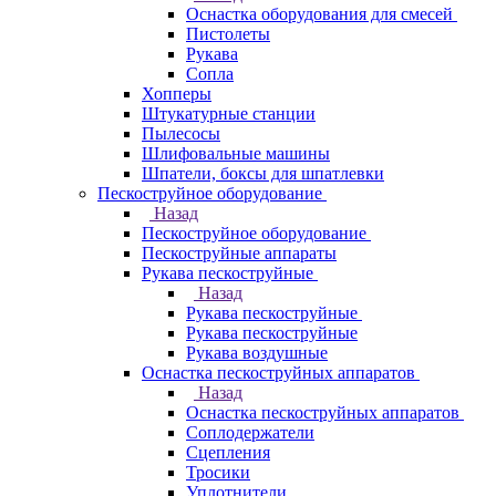
Оснастка оборудования для смесей
Пистолеты
Рукава
Сопла
Хопперы
Штукатурные станции
Пылесосы
Шлифовальные машины
Шпатели, боксы для шпатлевки
Пескоструйное оборудование
Назад
Пескоструйное оборудование
Пескоструйные аппараты
Рукава пескоструйные
Назад
Рукава пескоструйные
Рукава пескоструйные
Рукава воздушные
Оснастка пескоструйных аппаратов
Назад
Оснастка пескоструйных аппаратов
Соплодержатели
Сцепления
Тросики
Уплотнители