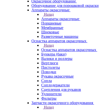
Окрасочное оборудование
Оборудование для порошковой окраски
Аппараты окрасочные
Назад
Аппараты окрасочные
Поршневые
Мембранные
Шнековые
Разметочные машины
Оснастка аппаратов окрасочных
Назад
Оснастка аппаратов окрасочных
Бункера (баки)
Валики и роллеры
Вертлюги
Пистолеты
Поводки
Рукава окрасочные
Сопла
Соплодержатели
Сцепления для рукавов
Удлинители
Фильтры
Запчасти окрасочного оборудования
Назад