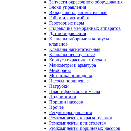
Запчасти окрасочного оборудования
Блоки управления
Вкладыши ограничительные
Гайки и контргайки
Героторные пары
Гидравлика мембранных аппаратов
Датчики давления
Клапаны заборные и корпусы
клапанов
Клапаны нагнетательные
Клапаны перепускные
Корпуса окрасочных блоков
Манометры и арматура
Мембраны
Механика приводная
Насосы поршневые
Патрубки
Пластификаторы и масла
Подшипники
Поршни насосов
Прочее
Регуляторы давления
Ремкомплекты к краскопультам
Ремкомплекты к пистолетам
Ремкомплекты поршневых насосов