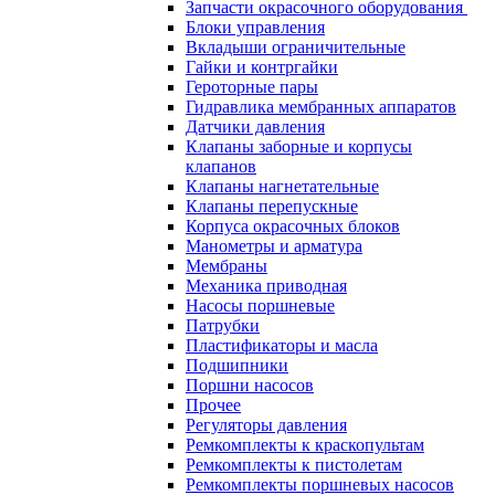
Запчасти окрасочного оборудования
Блоки управления
Вкладыши ограничительные
Гайки и контргайки
Героторные пары
Гидравлика мембранных аппаратов
Датчики давления
Клапаны заборные и корпусы
клапанов
Клапаны нагнетательные
Клапаны перепускные
Корпуса окрасочных блоков
Манометры и арматура
Мембраны
Механика приводная
Насосы поршневые
Патрубки
Пластификаторы и масла
Подшипники
Поршни насосов
Прочее
Регуляторы давления
Ремкомплекты к краскопультам
Ремкомплекты к пистолетам
Ремкомплекты поршневых насосов