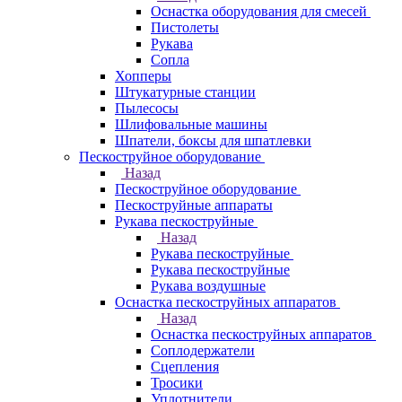
Оснастка оборудования для смесей
Пистолеты
Рукава
Сопла
Хопперы
Штукатурные станции
Пылесосы
Шлифовальные машины
Шпатели, боксы для шпатлевки
Пескоструйное оборудование
Назад
Пескоструйное оборудование
Пескоструйные аппараты
Рукава пескоструйные
Назад
Рукава пескоструйные
Рукава пескоструйные
Рукава воздушные
Оснастка пескоструйных аппаратов
Назад
Оснастка пескоструйных аппаратов
Соплодержатели
Сцепления
Тросики
Уплотнители