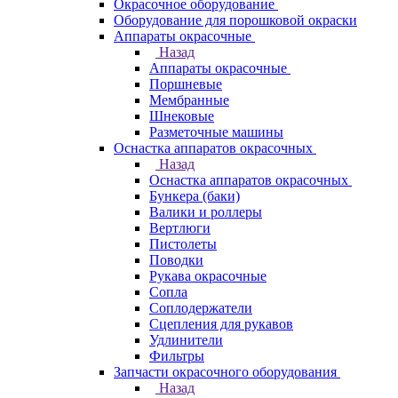
Окрасочное оборудование
Оборудование для порошковой окраски
Аппараты окрасочные
Назад
Аппараты окрасочные
Поршневые
Мембранные
Шнековые
Разметочные машины
Оснастка аппаратов окрасочных
Назад
Оснастка аппаратов окрасочных
Бункера (баки)
Валики и роллеры
Вертлюги
Пистолеты
Поводки
Рукава окрасочные
Сопла
Соплодержатели
Сцепления для рукавов
Удлинители
Фильтры
Запчасти окрасочного оборудования
Назад