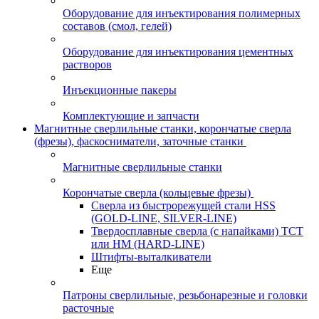
Оборудование для инъектирования полимерных
составов (смол, гелей)
Оборудование для инъектирования цементных
растворов
Инъекционные пакеры
Комплектующие и запчасти
Магнитные сверлильные станки, корончатые сверла
(фрезы), фаскосниматели, заточные станки
Магнитные сверлильные станки
Корончатые сверла (кольцевые фрезы)
Сверла из быстрорежущей стали HSS
(GOLD-LINE, SILVER-LINE)
Твердосплавные сверла (с напайками) ТСТ
или HM (HARD-LINE)
Штифты-выталкиватели
Еще
Патроны сверлильные, резьбонарезные и головки
расточные