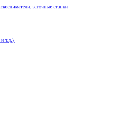
аскосниматели, заточные станки
и т.д.)