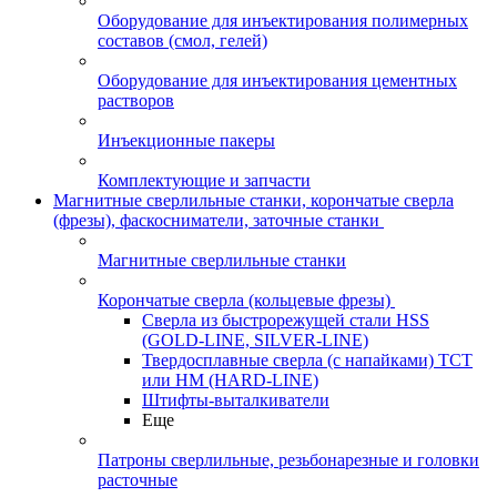
Оборудование для инъектирования полимерных
составов (смол, гелей)
Оборудование для инъектирования цементных
растворов
Инъекционные пакеры
Комплектующие и запчасти
Магнитные сверлильные станки, корончатые сверла
(фрезы), фаскосниматели, заточные станки
Магнитные сверлильные станки
Корончатые сверла (кольцевые фрезы)
Сверла из быстрорежущей стали HSS
(GOLD-LINE, SILVER-LINE)
Твердосплавные сверла (с напайками) ТСТ
или HM (HARD-LINE)
Штифты-выталкиватели
Еще
Патроны сверлильные, резьбонарезные и головки
расточные