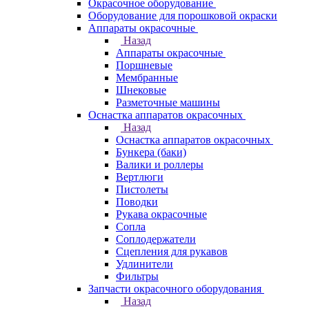
Окрасочное оборудование
Оборудование для порошковой окраски
Аппараты окрасочные
Назад
Аппараты окрасочные
Поршневые
Мембранные
Шнековые
Разметочные машины
Оснастка аппаратов окрасочных
Назад
Оснастка аппаратов окрасочных
Бункера (баки)
Валики и роллеры
Вертлюги
Пистолеты
Поводки
Рукава окрасочные
Сопла
Соплодержатели
Сцепления для рукавов
Удлинители
Фильтры
Запчасти окрасочного оборудования
Назад