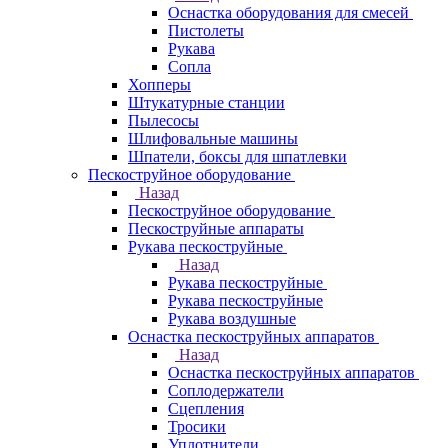
Оснастка оборудования для смесей
Пистолеты
Рукава
Сопла
Хопперы
Штукатурные станции
Пылесосы
Шлифовальные машины
Шпатели, боксы для шпатлевки
Пескоструйное оборудование
Назад
Пескоструйное оборудование
Пескоструйные аппараты
Рукава пескоструйные
Назад
Рукава пескоструйные
Рукава пескоструйные
Рукава воздушные
Оснастка пескоструйных аппаратов
Назад
Оснастка пескоструйных аппаратов
Соплодержатели
Сцепления
Тросики
Уплотнители