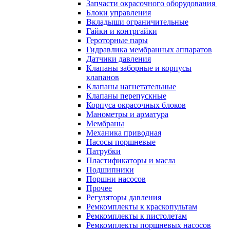
Запчасти окрасочного оборудования
Блоки управления
Вкладыши ограничительные
Гайки и контргайки
Героторные пары
Гидравлика мембранных аппаратов
Датчики давления
Клапаны заборные и корпусы
клапанов
Клапаны нагнетательные
Клапаны перепускные
Корпуса окрасочных блоков
Манометры и арматура
Мембраны
Механика приводная
Насосы поршневые
Патрубки
Пластификаторы и масла
Подшипники
Поршни насосов
Прочее
Регуляторы давления
Ремкомплекты к краскопультам
Ремкомплекты к пистолетам
Ремкомплекты поршневых насосов