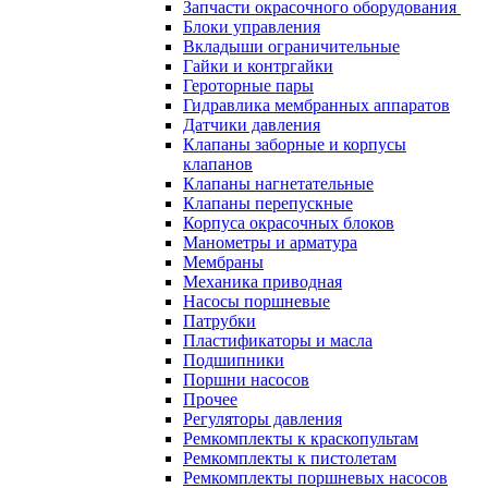
Запчасти окрасочного оборудования
Блоки управления
Вкладыши ограничительные
Гайки и контргайки
Героторные пары
Гидравлика мембранных аппаратов
Датчики давления
Клапаны заборные и корпусы
клапанов
Клапаны нагнетательные
Клапаны перепускные
Корпуса окрасочных блоков
Манометры и арматура
Мембраны
Механика приводная
Насосы поршневые
Патрубки
Пластификаторы и масла
Подшипники
Поршни насосов
Прочее
Регуляторы давления
Ремкомплекты к краскопультам
Ремкомплекты к пистолетам
Ремкомплекты поршневых насосов