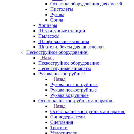
Оснастка оборудования для смесей
Пистолеты
Рукава
Сопла
Хопперы
Штукатурные станции
Пылесосы
Шлифовальные машины
Шпатели, боксы для шпатлевки
Пескоструйное оборудование
Назад
Пескоструйное оборудование
Пескоструйные аппараты
Рукава пескоструйные
Назад
Рукава пескоструйные
Рукава пескоструйные
Рукава воздушные
Оснастка пескоструйных аппаратов
Назад
Оснастка пескоструйных аппаратов
Соплодержатели
Сцепления
Тросики
Уплотнители