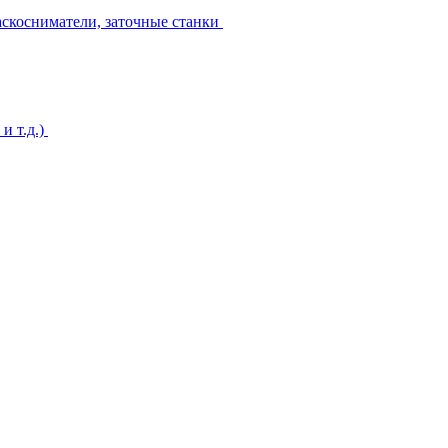
аскосниматели, заточные станки
и т.д.)