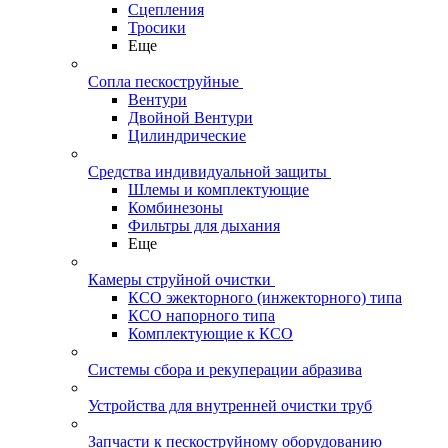
Сцепления
Тросики
Еще
Сопла пескоструйные
Вентури
Двойной Вентури
Цилиндрические
Средства индивидуальной защиты
Шлемы и комплектующие
Комбинезоны
Фильтры для дыхания
Еще
Камеры струйной очистки
КСО эжекторного (инжекторного) типа
КСО напорного типа
Комплектующие к КСО
Системы сбора и рекуперации абразива
Устройства для внутренней очистки труб
Запчасти к пескоструйному оборудованию