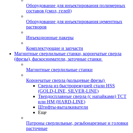
Оборудование для инъектирования полимерных
составов (смол, гелей)
Оборудование для инъектирования цементных
растворов
Инъекционные пакеры
Комплектующие и запчасти
Магнитные сверлильные станки, корончатые сверла
(фрезы), фаскосниматели, заточные станки
Магнитные сверлильные станки
Корончатые сверла (кольцевые фрезы)
Сверла из быстрорежущей стали HSS
(GOLD-LINE, SILVER-LINE)
Твердосплавные сверла (с напайками) ТСТ
или HM (HARD-LINE)
Штифты-выталкиватели
Еще
Патроны сверлильные, резьбонарезные и головки
расточные