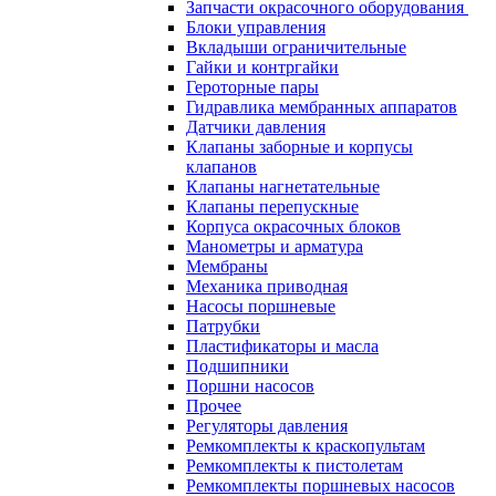
Запчасти окрасочного оборудования
Блоки управления
Вкладыши ограничительные
Гайки и контргайки
Героторные пары
Гидравлика мембранных аппаратов
Датчики давления
Клапаны заборные и корпусы
клапанов
Клапаны нагнетательные
Клапаны перепускные
Корпуса окрасочных блоков
Манометры и арматура
Мембраны
Механика приводная
Насосы поршневые
Патрубки
Пластификаторы и масла
Подшипники
Поршни насосов
Прочее
Регуляторы давления
Ремкомплекты к краскопультам
Ремкомплекты к пистолетам
Ремкомплекты поршневых насосов