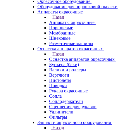
Окрасочное оборудование
Оборудование для порошковой окраски
Аппараты окрасочные
Назад
Аппараты окрасочные
Поршневые
Мембранные
Шнековые
Разметочные машины
Оснастка аппаратов окрасочных
Назад
Оснастка аппаратов окрасочных
Бункера (баки)
Валики и роллеры
Вертлюги
Пистолеты
Поводки
Рукава окрасочные
Сопла
Соплодержатели
Сцепления для рукавов
Удлинители
Фильтры
Запчасти окрасочного оборудования
Назад