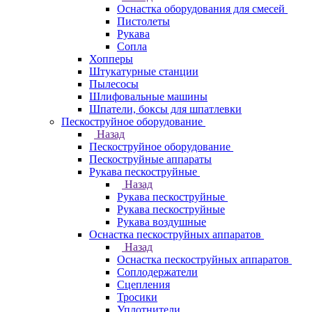
Оснастка оборудования для смесей
Пистолеты
Рукава
Сопла
Хопперы
Штукатурные станции
Пылесосы
Шлифовальные машины
Шпатели, боксы для шпатлевки
Пескоструйное оборудование
Назад
Пескоструйное оборудование
Пескоструйные аппараты
Рукава пескоструйные
Назад
Рукава пескоструйные
Рукава пескоструйные
Рукава воздушные
Оснастка пескоструйных аппаратов
Назад
Оснастка пескоструйных аппаратов
Соплодержатели
Сцепления
Тросики
Уплотнители