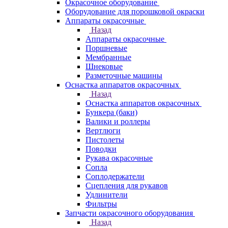
Окрасочное оборудование
Оборудование для порошковой окраски
Аппараты окрасочные
Назад
Аппараты окрасочные
Поршневые
Мембранные
Шнековые
Разметочные машины
Оснастка аппаратов окрасочных
Назад
Оснастка аппаратов окрасочных
Бункера (баки)
Валики и роллеры
Вертлюги
Пистолеты
Поводки
Рукава окрасочные
Сопла
Соплодержатели
Сцепления для рукавов
Удлинители
Фильтры
Запчасти окрасочного оборудования
Назад