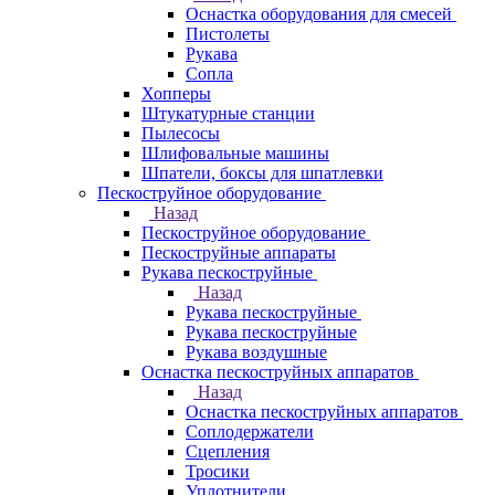
Оснастка оборудования для смесей
Пистолеты
Рукава
Сопла
Хопперы
Штукатурные станции
Пылесосы
Шлифовальные машины
Шпатели, боксы для шпатлевки
Пескоструйное оборудование
Назад
Пескоструйное оборудование
Пескоструйные аппараты
Рукава пескоструйные
Назад
Рукава пескоструйные
Рукава пескоструйные
Рукава воздушные
Оснастка пескоструйных аппаратов
Назад
Оснастка пескоструйных аппаратов
Соплодержатели
Сцепления
Тросики
Уплотнители