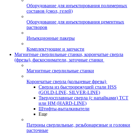
Оборудование для инъектирования полимерных
составов (смол, гелей)
Оборудование для инъектирования цементных
растворов
Инъекционные пакеры
Комплектующие и запчасти
Магнитные сверлильные станки, корончатые сверла
(фрезы), фаскосниматели, заточные станки
Магнитные сверлильные станки
Корончатые сверла (кольцевые фрезы)
Сверла из быстрорежущей стали HSS
(GOLD-LINE, SILVER-LINE)
Твердосплавные сверла (с напайками) ТСТ
или HM (HARD-LINE)
Штифты-выталкиватели
Еще
Патроны сверлильные, резьбонарезные и головки
расточные