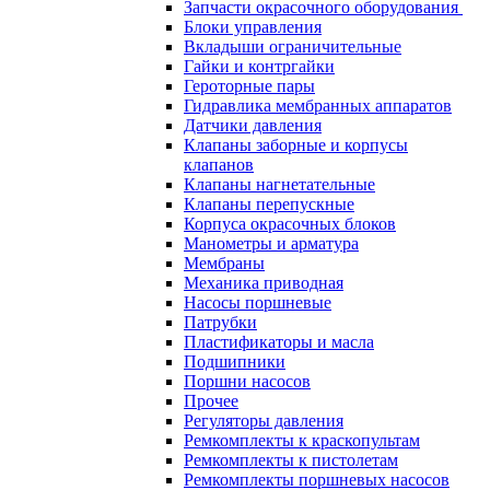
Запчасти окрасочного оборудования
Блоки управления
Вкладыши ограничительные
Гайки и контргайки
Героторные пары
Гидравлика мембранных аппаратов
Датчики давления
Клапаны заборные и корпусы
клапанов
Клапаны нагнетательные
Клапаны перепускные
Корпуса окрасочных блоков
Манометры и арматура
Мембраны
Механика приводная
Насосы поршневые
Патрубки
Пластификаторы и масла
Подшипники
Поршни насосов
Прочее
Регуляторы давления
Ремкомплекты к краскопультам
Ремкомплекты к пистолетам
Ремкомплекты поршневых насосов