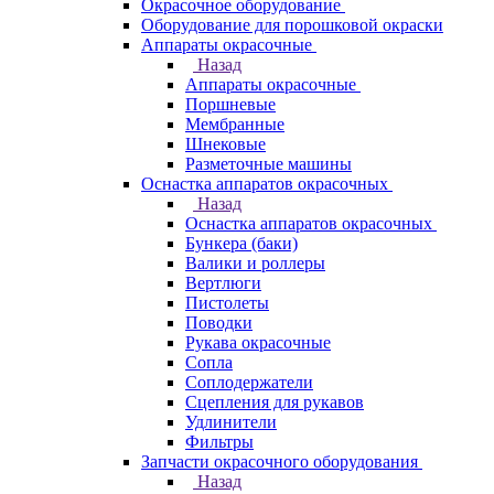
Окрасочное оборудование
Оборудование для порошковой окраски
Аппараты окрасочные
Назад
Аппараты окрасочные
Поршневые
Мембранные
Шнековые
Разметочные машины
Оснастка аппаратов окрасочных
Назад
Оснастка аппаратов окрасочных
Бункера (баки)
Валики и роллеры
Вертлюги
Пистолеты
Поводки
Рукава окрасочные
Сопла
Соплодержатели
Сцепления для рукавов
Удлинители
Фильтры
Запчасти окрасочного оборудования
Назад