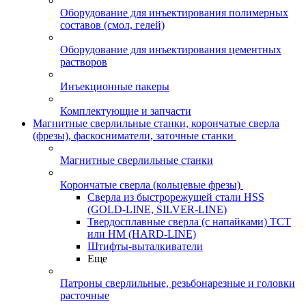
Оборудование для инъектирования полимерных
составов (смол, гелей)
Оборудование для инъектирования цементных
растворов
Инъекционные пакеры
Комплектующие и запчасти
Магнитные сверлильные станки, корончатые сверла
(фрезы), фаскосниматели, заточные станки
Магнитные сверлильные станки
Корончатые сверла (кольцевые фрезы)
Сверла из быстрорежущей стали HSS
(GOLD-LINE, SILVER-LINE)
Твердосплавные сверла (с напайками) ТСТ
или HM (HARD-LINE)
Штифты-выталкиватели
Еще
Патроны сверлильные, резьбонарезные и головки
расточные