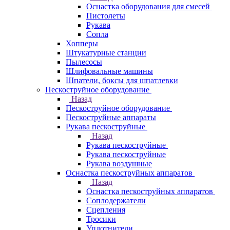
Оснастка оборудования для смесей
Пистолеты
Рукава
Сопла
Хопперы
Штукатурные станции
Пылесосы
Шлифовальные машины
Шпатели, боксы для шпатлевки
Пескоструйное оборудование
Назад
Пескоструйное оборудование
Пескоструйные аппараты
Рукава пескоструйные
Назад
Рукава пескоструйные
Рукава пескоструйные
Рукава воздушные
Оснастка пескоструйных аппаратов
Назад
Оснастка пескоструйных аппаратов
Соплодержатели
Сцепления
Тросики
Уплотнители