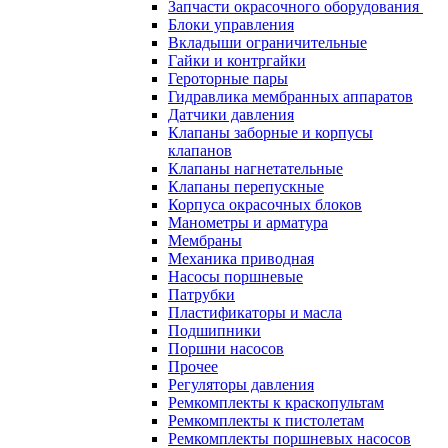
Запчасти окрасочного оборудования
Блоки управления
Вкладыши ограничительные
Гайки и контргайки
Героторные пары
Гидравлика мембранных аппаратов
Датчики давления
Клапаны заборные и корпусы
клапанов
Клапаны нагнетательные
Клапаны перепускные
Корпуса окрасочных блоков
Манометры и арматура
Мембраны
Механика приводная
Насосы поршневые
Патрубки
Пластификаторы и масла
Подшипники
Поршни насосов
Прочее
Регуляторы давления
Ремкомплекты к краскопультам
Ремкомплекты к пистолетам
Ремкомплекты поршневых насосов