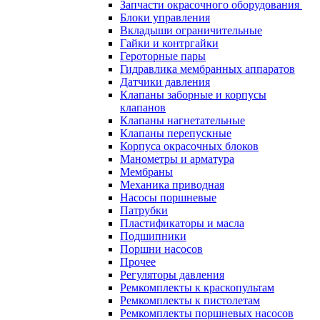
Запчасти окрасочного оборудования
Блоки управления
Вкладыши ограничительные
Гайки и контргайки
Героторные пары
Гидравлика мембранных аппаратов
Датчики давления
Клапаны заборные и корпусы
клапанов
Клапаны нагнетательные
Клапаны перепускные
Корпуса окрасочных блоков
Манометры и арматура
Мембраны
Механика приводная
Насосы поршневые
Патрубки
Пластификаторы и масла
Подшипники
Поршни насосов
Прочее
Регуляторы давления
Ремкомплекты к краскопультам
Ремкомплекты к пистолетам
Ремкомплекты поршневых насосов