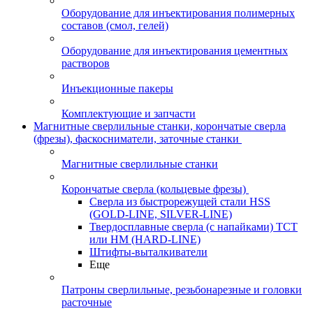
Оборудование для инъектирования полимерных
составов (смол, гелей)
Оборудование для инъектирования цементных
растворов
Инъекционные пакеры
Комплектующие и запчасти
Магнитные сверлильные станки, корончатые сверла
(фрезы), фаскосниматели, заточные станки
Магнитные сверлильные станки
Корончатые сверла (кольцевые фрезы)
Сверла из быстрорежущей стали HSS
(GOLD-LINE, SILVER-LINE)
Твердосплавные сверла (с напайками) ТСТ
или HM (HARD-LINE)
Штифты-выталкиватели
Еще
Патроны сверлильные, резьбонарезные и головки
расточные