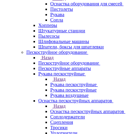
Оснастка оборудования для смесей
Пистолеты
Рукава
Сопла
Хопперы
Штукатурные станции
Пылесосы
Шлифовальные машины
Шпатели, боксы для шпатлевки
Пескоструйное оборудование
Назад
Пескоструйное оборудование
Пескоструйные аппараты
Рукава пескоструйные
Назад
Рукава пескоструйные
Рукава пескоструйные
Рукава воздушные
Оснастка пескоструйных аппаратов
Назад
Оснастка пескоструйных аппаратов
Соплодержатели
Сцепления
Тросики
Уплотнители