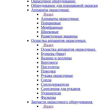
Окрасочное оборудование
Оборудование для порошковой окраски
Аппараты окрасочные
Назад
Аппараты окрасочные
Поршневые
Мембранные
Шнековые
Разметочные машины
Оснастка аппаратов окрасочных
Назад
Оснастка аппаратов окрасочных
Бункера (баки)
Валики и роллеры
Вертлюги
Пистолеты
Поводки
Рукава окрасочные
Сопла
Соплодержатели
Сцепления для рукавов
Удлинители
Фильтры
Запчасти окрасочного оборудования
Назад