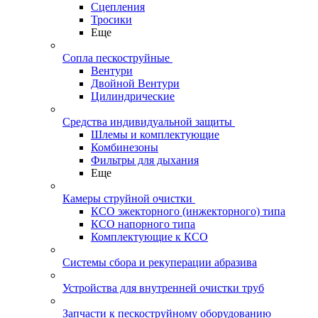
Сцепления
Тросики
Еще
Сопла пескоструйные
Вентури
Двойной Вентури
Цилиндрические
Средства индивидуальной защиты
Шлемы и комплектующие
Комбинезоны
Фильтры для дыхания
Еще
Камеры струйной очистки
КСО эжекторного (инжекторного) типа
КСО напорного типа
Комплектующие к КСО
Системы сбора и рекуперации абразива
Устройства для внутренней очистки труб
Запчасти к пескоструйному оборудованию