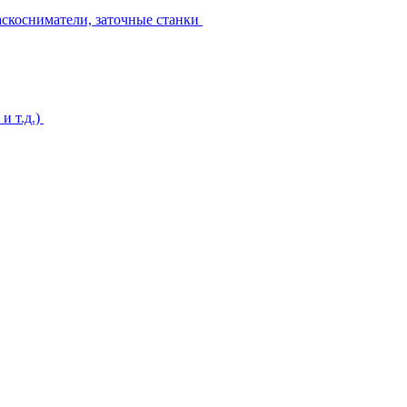
аскосниматели, заточные станки
и т.д.)