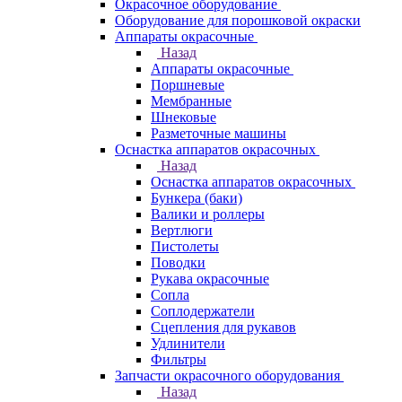
Окрасочное оборудование
Оборудование для порошковой окраски
Аппараты окрасочные
Назад
Аппараты окрасочные
Поршневые
Мембранные
Шнековые
Разметочные машины
Оснастка аппаратов окрасочных
Назад
Оснастка аппаратов окрасочных
Бункера (баки)
Валики и роллеры
Вертлюги
Пистолеты
Поводки
Рукава окрасочные
Сопла
Соплодержатели
Сцепления для рукавов
Удлинители
Фильтры
Запчасти окрасочного оборудования
Назад