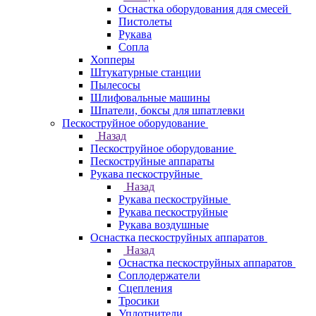
Оснастка оборудования для смесей
Пистолеты
Рукава
Сопла
Хопперы
Штукатурные станции
Пылесосы
Шлифовальные машины
Шпатели, боксы для шпатлевки
Пескоструйное оборудование
Назад
Пескоструйное оборудование
Пескоструйные аппараты
Рукава пескоструйные
Назад
Рукава пескоструйные
Рукава пескоструйные
Рукава воздушные
Оснастка пескоструйных аппаратов
Назад
Оснастка пескоструйных аппаратов
Соплодержатели
Сцепления
Тросики
Уплотнители