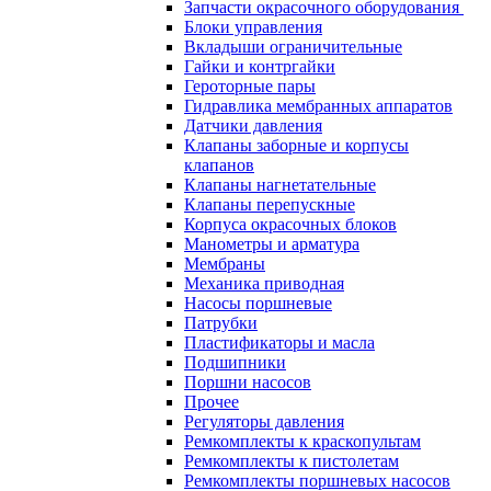
Запчасти окрасочного оборудования
Блоки управления
Вкладыши ограничительные
Гайки и контргайки
Героторные пары
Гидравлика мембранных аппаратов
Датчики давления
Клапаны заборные и корпусы
клапанов
Клапаны нагнетательные
Клапаны перепускные
Корпуса окрасочных блоков
Манометры и арматура
Мембраны
Механика приводная
Насосы поршневые
Патрубки
Пластификаторы и масла
Подшипники
Поршни насосов
Прочее
Регуляторы давления
Ремкомплекты к краскопультам
Ремкомплекты к пистолетам
Ремкомплекты поршневых насосов