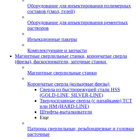
Оборудование для инъектирования полимерных
составов (смол, гелей)
Оборудование для инъектирования цементных
растворов
Инъекционные пакеры
Комплектующие и запчасти
Магнитные сверлильные станки, корончатые сверла
(фрезы), фаскосниматели, заточные станки
Магнитные сверлильные станки
Корончатые сверла (кольцевые фрезы)
Сверла из быстрорежущей стали HSS
(GOLD-LINE, SILVER-LINE)
Твердосплавные сверла (с напайками) ТСТ
или HM (HARD-LINE)
Штифты-выталкиватели
Еще
Патроны сверлильные, резьбонарезные и головки
расточные