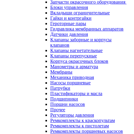
Запчасти окрасочного оборудования
Блоки управления
Вкладыши ограничительные
Гайки и контргайки
Героторные пары
Гидравлика мембранных аппаратов
Датчики давления
Клапаны заборные и корпусы
клапанов
Клапаны нагнетательные
Клапаны перепускные
Корпуса окрасочных блоков
Манометры и арматура
Мембраны
Механика приводная
Насосы поршневые
Патрубки
Пластификаторы и масла
Подшипники
Поршни насосов
Прочее
Регуляторы давления
Ремкомплекты к краскопультам
Ремкомплекты к пистолетам
Ремкомплекты поршневых насосов