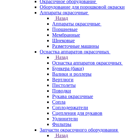
Окрасочное оборудование
Оборудование для порошковой окраски
Аппараты окрасочные
Назад
Аппараты окрасочные
Поршневые
Мембранные
Шнековые
Разметочные машины
Оснастка аппаратов окрасочных
Назад
Оснастка аппаратов окрасочных
Бункера (баки)
Валики и роллеры
Вертлюги
Пистолеты
Поводки
Рукава окрасочные
Сопла
Соплодержатели
Сцепления для рукавов
Удлинители
Фильтры
Запчасти окрасочного оборудования
Назад