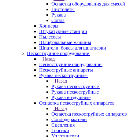
Оснастка оборудования для смесей
Пистолеты
Рукава
Сопла
Хопперы
Штукатурные станции
Пылесосы
Шлифовальные машины
Шпатели, боксы для шпатлевки
Пескоструйное оборудование
Назад
Пескоструйное оборудование
Пескоструйные аппараты
Рукава пескоструйные
Назад
Рукава пескоструйные
Рукава пескоструйные
Рукава воздушные
Оснастка пескоструйных аппаратов
Назад
Оснастка пескоструйных аппаратов
Соплодержатели
Сцепления
Тросики
Уплотнители