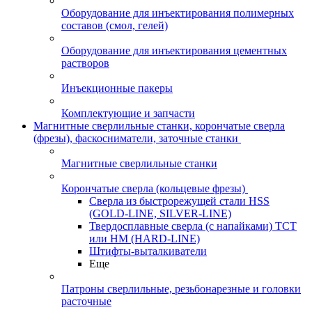
Оборудование для инъектирования полимерных
составов (смол, гелей)
Оборудование для инъектирования цементных
растворов
Инъекционные пакеры
Комплектующие и запчасти
Магнитные сверлильные станки, корончатые сверла
(фрезы), фаскосниматели, заточные станки
Магнитные сверлильные станки
Корончатые сверла (кольцевые фрезы)
Сверла из быстрорежущей стали HSS
(GOLD-LINE, SILVER-LINE)
Твердосплавные сверла (с напайками) ТСТ
или HM (HARD-LINE)
Штифты-выталкиватели
Еще
Патроны сверлильные, резьбонарезные и головки
расточные